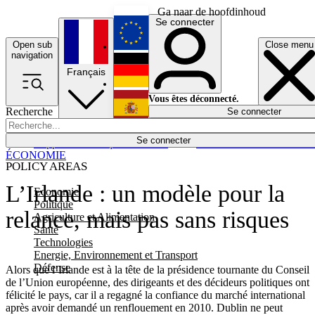
Ga naar de hoofdinhoud
Se connecter
Open sub
Close menu
English
navigation
Français
Deutsch
Vous êtes déconnecté.
Recherche
Se connecter
Español
Lumières éteintes
Se connecter
Rapporteur
Politique
Économie
Newsletters
Evénements
Em
ÉCONOMIE
POLICY AREAS
L’Irlande : un modèle pour la
Economie
Politique
relance, mais pas sans risques
Agriculture et Alimentation
Santé
Technologies
Energie, Environnement et Transport
Défense
Alors que l’Irlande est à la tête de la présidence tournante du Conseil
de l’Union européenne, des dirigeants et des décideurs politiques ont
félicité le pays, car il a regagné la confiance du marché international
après avoir demandé un renflouement en 2010. Dublin ne peut