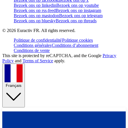
Bezoek ons op facebook
Bezoek ons op x
Bezoek ons op linkedin
Bezoek ons op youtube
Bezoek ons op rss-feed
Bezoek ons op instagram
Bezoek ons op mastodon
Bezoek ons op telegram
Bezoek ons op bluesky
Bezoek ons op threads
©
2026
Euractiv FR. All rights reserved.
Politique de confidentialité
Politique cookies
Conditions générales
Conditions d’abonnement
Conditions de vente
This site is protected by reCAPTCHA, and the Google
Privacy
Policy
and
Terms of Service
apply.
Français