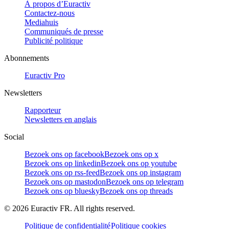
À propos d’Euractiv
Contactez-nous
Mediahuis
Communiqués de presse
Publicité politique
Abonnements
Euractiv Pro
Newsletters
Rapporteur
Newsletters en anglais
Social
Bezoek ons op facebook
Bezoek ons op x
Bezoek ons op linkedin
Bezoek ons op youtube
Bezoek ons op rss-feed
Bezoek ons op instagram
Bezoek ons op mastodon
Bezoek ons op telegram
Bezoek ons op bluesky
Bezoek ons op threads
©
2026
Euractiv FR. All rights reserved.
Politique de confidentialité
Politique cookies