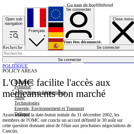
Ga naar de hoofdinhoud
Se connecter
Open sub
Close menu
English
navigation
Français
Deutsch
Vous êtes déconnecté.
Recherche
Se connecter
Español
Lumières éteintes
Se connecter
Rapporteur
Politique
Économie
Newsletters
Evénements
Em
POLITIQUE
POLICY AREAS
L'OMC facilite l'accès aux
Economie
Politique
médicaments bon marché
Agriculture et Alimentation
Santé
Technologies
Energie, Environnement et Transport
Défense
Ayant manqué la date-butoir initiale du 31 décembre 2002, les
membres de l'OMC ont conclu un accord définitif le 30 août sur
cette question donnant ainsi de l'élan aux prochaines négociations de
Cancún.