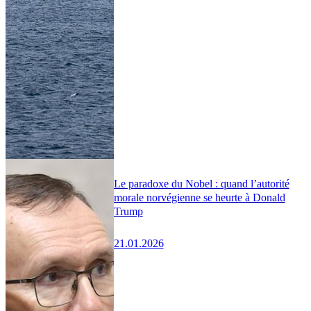
Le paradoxe du Nobel : quand l’autorité
morale norvégienne se heurte à Donald
Trump
21.01.2026