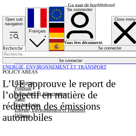
Ga naar de hoofdinhoud
Se connecter
Open sub
Close menu
English
navigation
Français
Deutsch
Vous êtes déconnecté.
Recherche
Se connecter
Español
Lumières éteintes
Se connecter
Rapporteur
Politique
Économie
Newsletters
Evénements
Em
ENERGIE, ENVIRONNEMENT ET TRANSPORT
POLICY AREAS
L’UE approuve le report de
Economie
Politique
l’objectif en matière de
Agriculture et Alimentation
Santé
réduction des émissions
Technologies
Energie, Environnement et Transport
automobiles
Défense