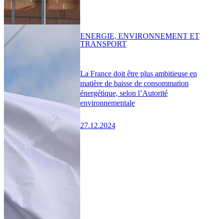
ENERGIE, ENVIRONNEMENT ET
TRANSPORT
La France doit être plus ambitieuse en
matière de baisse de consommation
énergétique, selon l’Autorité
environnementale
27.12.2024