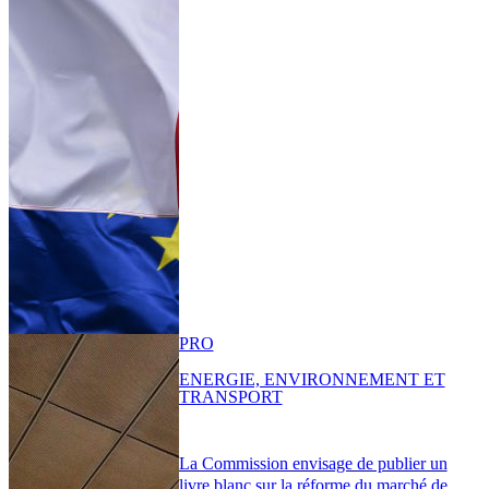
PRO
ENERGIE, ENVIRONNEMENT ET
TRANSPORT
La Commission envisage de publier un
livre blanc sur la réforme du marché de