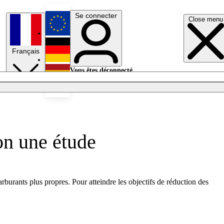
Se connecter
Close menu
English
Français
Deutsch
Vous êtes déconnecté.
Se connecter
Español
Lumières éteintes
on une étude
burants plus propres. Pour atteindre les objectifs de réduction des