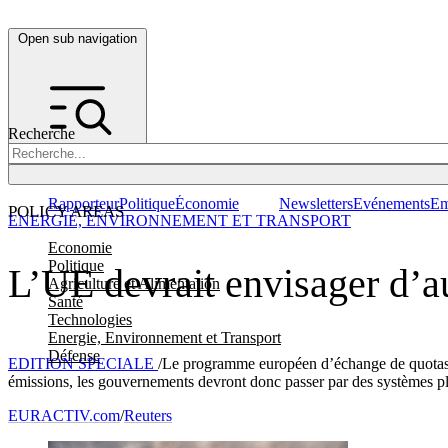
Open sub navigation
Recherche
Rapporteur
Politique
Économie
Newsletters
Evénements
Em
POLICY AREAS
ENERGIE, ENVIRONNEMENT ET TRANSPORT
Economie
Politique
L’UE devrait envisager d’a
Agriculture et Alimentation
Santé
Technologies
Energie, Environnement et Transport
Défense
EDITION SPECIALE
/Le programme européen d’échange de quotas émi
émissions, les gouvernements devront donc passer par des systèmes pl
EURACTIV.com
/
Reuters