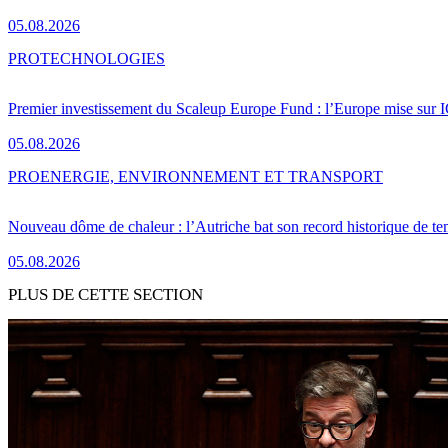
05.08.2026
PRO
TECHNOLOGIES
Premier investissement du Scaleup Europe Fund : l’Europe mise sur
05.08.2026
PRO
ENERGIE, ENVIRONNEMENT ET TRANSPORT
Nouveau dôme de chaleur : l’Autriche bat son record historique de te
05.08.2026
PLUS DE CETTE SECTION