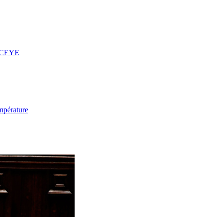
 ICEYE
mpérature