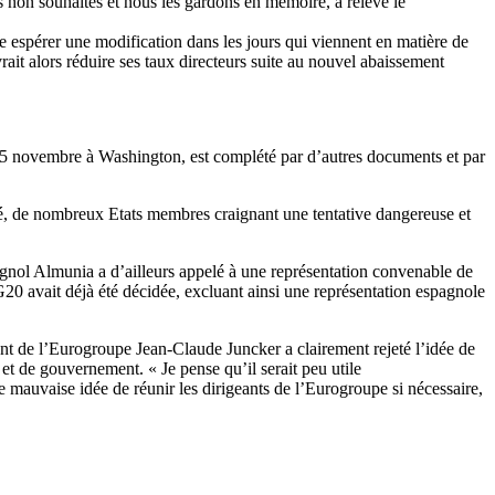
s non souhaités et nous les gardons en mémoire, a relevé le
e espérer une modification dans les jours qui viennent en matière de
rait alors réduire ses taux directeurs suite au nouvel abaissement
5 novembre à Washington, est complété par d’autres documents et par
é, de nombreux Etats membres craignant une tentative dangereuse et
gnol Almunia a d’ailleurs appelé à une représentation convenable de
 avait déjà été décidée, excluant ainsi une représentation espagnole
ent de l’Eurogroupe Jean-Claude Juncker a clairement rejeté l’idée de
et de gouvernement. « Je pense qu’il serait peu utile
ne mauvaise idée de réunir les dirigeants de l’Eurogroupe si nécessaire,