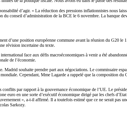
mites de la politique fiscale. Nous avons eu dans le passé des résultat
abilité d’agir. « La réduction des pressions inflationnistes nous laiss
union du conseil d’administration de la BCE le 6 novembre. La banque dev
ement d’une position européenne commune avant la réunion du G20 le 1
ne révision incertaine du texte.
international face aux défis macroéconomiques à venir a été abandonn
onale de l’économie.
te. Madrid souhaite prendre part aux négociations. Le commissaire espa
 mondiale. Cependant, Mme Lagarde a rappelé que la composition du G20
les conflits par rapport à la gouvernance économique de l’UE. Le présid
one euro en une sorte d’exécutif économique dirigé par les chefs d’Etat 
vernement », a-t-il affirmé. Il a toutefois estimé que ce ne serait pas u
icolas Sarkozy.