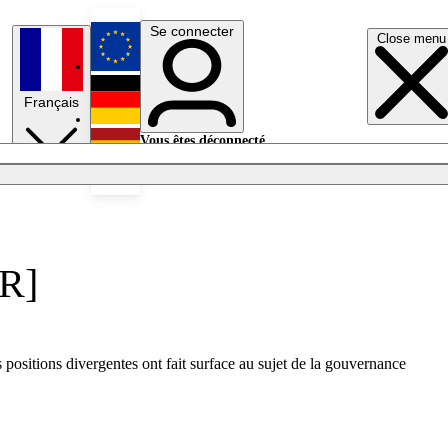
Se connecter
Close menu
English
Français
Deutsch
Vous êtes déconnecté.
Se connecter
Español
Lumières éteintes
FR]
positions divergentes ont fait surface au sujet de la gouvernance