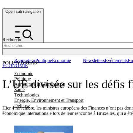
Open sub navigation
Recherche
Rapporteur
Politique
Économie
Newsletters
Evénements
Em
POLICY AREAS
ÉCONOMIE
Economie
Politique
L’UE divisée sur les défis 
Agriculture et Alimentation
Santé
Technologies
Energie, Environnement et Transport
Défense
Hier 4 novembre, les ministres européens des Finances n’ont pas donné
économique internationale lors de leur rencontre à Bruxelles, qui a ét