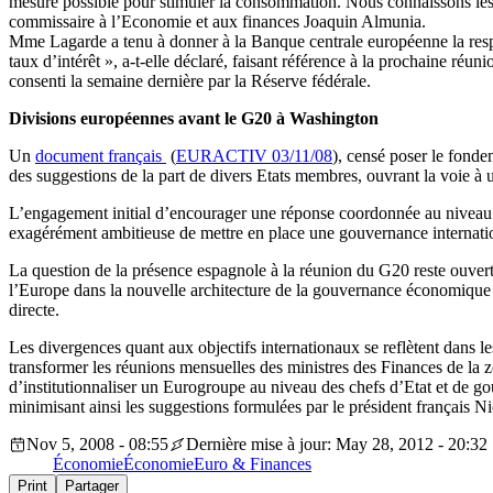
mesure possible pour stimuler la consommation. Nous connaissons les li
commissaire à l’Economie et aux finances Joaquin Almunia.
Mme Lagarde a tenu à donner à la Banque centrale européenne la respons
taux d’intérêt », a-t-elle déclaré, faisant référence à la prochaine ré
consenti la semaine dernière par la Réserve fédérale.
Divisions européennes avant le G20 à Washington
Un
document français
(
EURACTIV 03/11/08
), censé poser le fond
des suggestions de la part de divers Etats membres, ouvrant la voie à u
L’engagement initial d’encourager une réponse coordonnée au niveau 
exagérément ambitieuse de mettre en place une gouvernance internati
La question de la présence espagnole à la réunion du G20 reste ouver
l’Europe dans la nouvelle architecture de la gouvernance économique
directe.
Les divergences quant aux objectifs internationaux se reflètent dans 
transformer les réunions mensuelles des ministres des Finances de la z
d’institutionnaliser un Eurogroupe au niveau des chefs d’Etat et de gou
minimisant ainsi les suggestions formulées par le président français N
Nov 5, 2008 - 08:55
Dernière mise à jour: May 28, 2012 - 20:32
Économie
Économie
Euro & Finances
Print
Partager