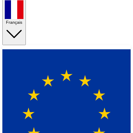
Français