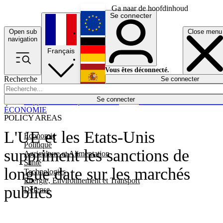
Ga naar de hoofdinhoud
Se connecter
Open sub
Close menu
English
navigation
Français
Deutsch
Vous êtes déconnecté.
Recherche
Se connecter
Español
Lumières éteintes
Se connecter
Rapporteur
Politique
Économie
Newsletters
Evénements
Em
ÉCONOMIE
POLICY AREAS
L'UE et les Etats-Unis
Economie
Politique
suppriment les sanctions de
Agriculture et Alimentation
Santé
longue date sur les marchés
Technologies
Energie, Environnement et Transport
publics
Défense