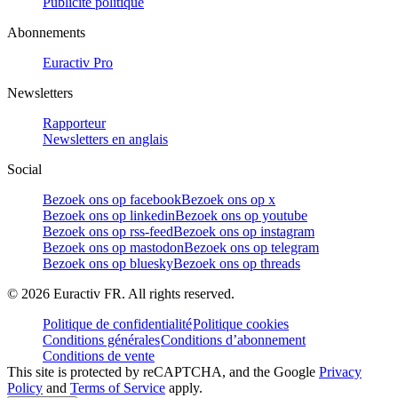
Publicité politique
Abonnements
Euractiv Pro
Newsletters
Rapporteur
Newsletters en anglais
Social
Bezoek ons op facebook
Bezoek ons op x
Bezoek ons op linkedin
Bezoek ons op youtube
Bezoek ons op rss-feed
Bezoek ons op instagram
Bezoek ons op mastodon
Bezoek ons op telegram
Bezoek ons op bluesky
Bezoek ons op threads
©
2026
Euractiv FR. All rights reserved.
Politique de confidentialité
Politique cookies
Conditions générales
Conditions d’abonnement
Conditions de vente
This site is protected by reCAPTCHA, and the Google
Privacy
Policy
and
Terms of Service
apply.