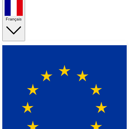
Français