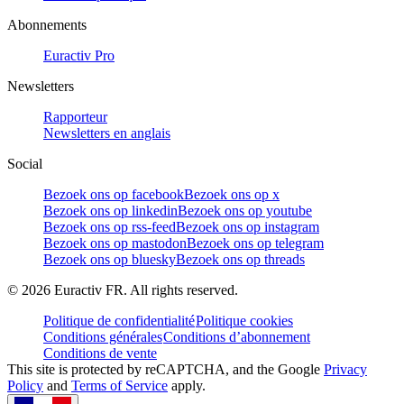
Abonnements
Euractiv Pro
Newsletters
Rapporteur
Newsletters en anglais
Social
Bezoek ons op facebook
Bezoek ons op x
Bezoek ons op linkedin
Bezoek ons op youtube
Bezoek ons op rss-feed
Bezoek ons op instagram
Bezoek ons op mastodon
Bezoek ons op telegram
Bezoek ons op bluesky
Bezoek ons op threads
©
2026
Euractiv FR. All rights reserved.
Politique de confidentialité
Politique cookies
Conditions générales
Conditions d’abonnement
Conditions de vente
This site is protected by reCAPTCHA, and the Google
Privacy
Policy
and
Terms of Service
apply.