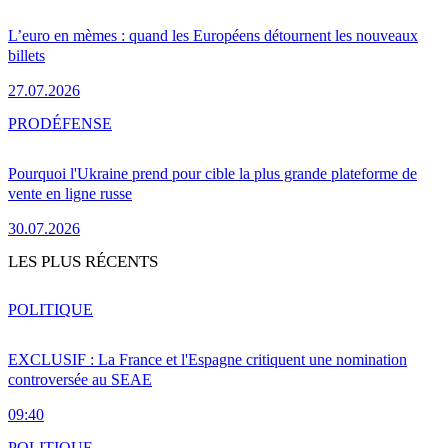
L’euro en mèmes : quand les Européens détournent les nouveaux
billets
27.07.2026
PRO
DÉFENSE
Pourquoi l'Ukraine prend pour cible la plus grande plateforme de
vente en ligne russe
30.07.2026
LES PLUS RÉCENTS
POLITIQUE
EXCLUSIF : La France et l'Espagne critiquent une nomination
controversée au SEAE
09:40
POLITIQUE