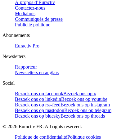
À propos d’Euractiv
Contactez-nous
Mediahuis
Communiqués de presse
Publicité politique
Abonnements
Euractiv Pro
Newsletters
Rapporteur
Newsletters en anglais
Social
Bezoek ons op facebook
Bezoek ons op x
Bezoek ons op linkedin
Bezoek ons op youtube
Bezoek ons op rss-feed
Bezoek ons op instagram
Bezoek ons op mastodon
Bezoek ons op telegram
Bezoek ons op bluesky
Bezoek ons op threads
©
2026
Euractiv FR. All rights reserved.
Politique de confidentialité
Politique cookies