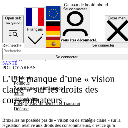
Ga naar de hoofdinhoud
Se connecter
Open sub
Close menu
English
navigation
Français
Deutsch
Vous êtes déconnecté.
Recherche
Se connecter
Español
Lumières éteintes
Se connecter
Rapporteur
Politique
Économie
Newsletters
Evénements
Em
SANTÉ
POLICY AREAS
L’UE manque d’une « vision
Economie
Politique
claire » sur les droits des
Agriculture et Alimentation
Santé
consommateurs
Technologies
Energie, Environnement et Transport
Défense
Bruxelles ne possède pas de « vision ou de stratégie claire » sur la
législation relative aux droits des consommateurs, c’est ce qu’a