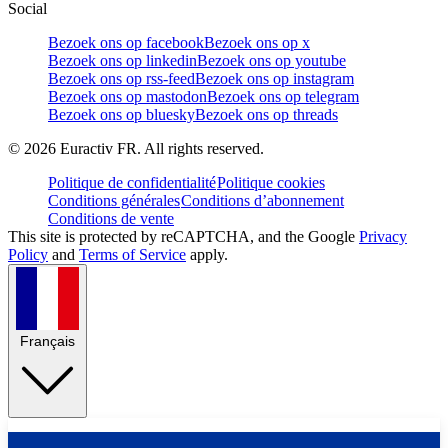
Social
Bezoek ons op facebook
Bezoek ons op x
Bezoek ons op linkedin
Bezoek ons op youtube
Bezoek ons op rss-feed
Bezoek ons op instagram
Bezoek ons op mastodon
Bezoek ons op telegram
Bezoek ons op bluesky
Bezoek ons op threads
©
2026
Euractiv FR. All rights reserved.
Politique de confidentialité
Politique cookies
Conditions générales
Conditions d’abonnement
Conditions de vente
This site is protected by reCAPTCHA, and the Google
Privacy
Policy
and
Terms of Service
apply.
Français