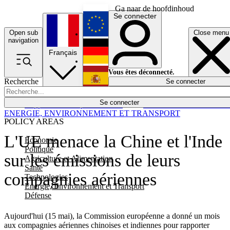
Ga naar de hoofdinhoud
Se connecter
Open sub
Close menu
English
navigation
Français
Deutsch
Vous êtes déconnecté.
Recherche
Se connecter
Español
Lumières éteintes
Se connecter
Rapporteur
Politique
Économie
Newsletters
Evénements
Em
ENERGIE, ENVIRONNEMENT ET TRANSPORT
POLICY AREAS
L'UE menace la Chine et l'Inde
Economie
Politique
sur les émissions de leurs
Agriculture et Alimentation
Santé
compagnies aériennes
Technologies
Energie, Environnement et Transport
Défense
Aujourd'hui (15 mai), la Commission européenne a donné un mois
aux compagnies aériennes chinoises et indiennes pour rapporter