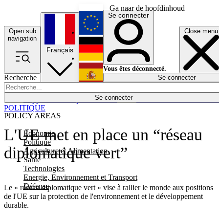
Ga naar de hoofdinhoud
Se connecter
Open sub
Close menu
English
navigation
Français
Deutsch
Vous êtes déconnecté.
Recherche
Se connecter
Español
Lumières éteintes
Se connecter
Rapporteur
Politique
Économie
Newsletters
Evénements
Em
POLITIQUE
POLICY AREAS
L'UE met en place un “réseau
Economie
Politique
diplomatique vert”
Agriculture et Alimentation
Santé
Technologies
Energie, Environnement et Transport
Défense
Le « réseau diplomatique vert » vise à rallier le monde aux positions
de l'UE sur la protection de l'environnement et le développement
durable.