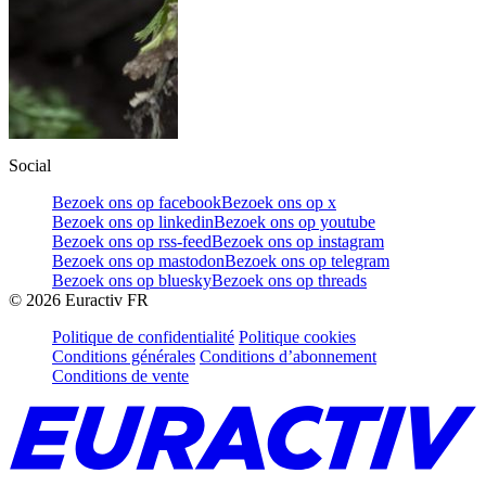
Social
Bezoek ons op facebook
Bezoek ons op x
Bezoek ons op linkedin
Bezoek ons op youtube
Bezoek ons op rss-feed
Bezoek ons op instagram
Bezoek ons op mastodon
Bezoek ons op telegram
Bezoek ons op bluesky
Bezoek ons op threads
©
2026
Euractiv FR
Politique de confidentialité
Politique cookies
Conditions générales
Conditions d’abonnement
Conditions de vente