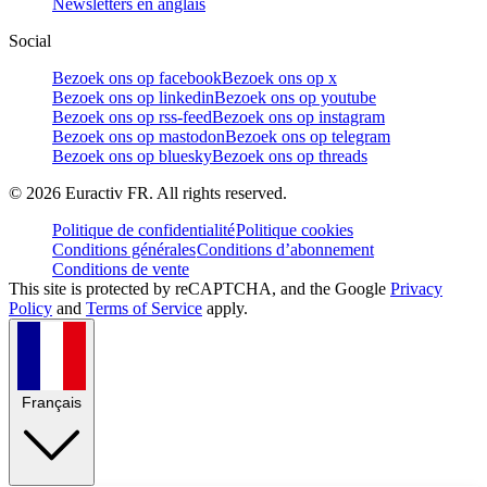
Newsletters en anglais
Social
Bezoek ons op facebook
Bezoek ons op x
Bezoek ons op linkedin
Bezoek ons op youtube
Bezoek ons op rss-feed
Bezoek ons op instagram
Bezoek ons op mastodon
Bezoek ons op telegram
Bezoek ons op bluesky
Bezoek ons op threads
©
2026
Euractiv FR. All rights reserved.
Politique de confidentialité
Politique cookies
Conditions générales
Conditions d’abonnement
Conditions de vente
This site is protected by reCAPTCHA, and the Google
Privacy
Policy
and
Terms of Service
apply.
Français