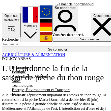
Ga naar de hoofdinhoud
Se connecter
Open sub
Close menu
English
navigation
Français
Deutsch
Vous êtes déconnecté.
Recherche
Se connecter
Español
Lumières éteintes
Se connecter
Rapporteur
Politique
Économie
Newsletters
Evénements
Em
AGRICULTURE & ALIMENTATION
POLICY AREAS
L'UE ordonne la fin de la
Economie
Politique
saison de pêche du thon rouge
Agriculture et Alimentation
Santé
Technologies
Energie, Environnement et Transport
Défense
A la lumière de l'épuisement important des stocks de thon rouge, la
commissaire à la pêche Maria Damanaki a décidé hier (9 juin)
d'interdire la pêche à grande échelle de cette espèce dans la
Méditerranée et l'Atlantique de l'est. L'interdiction est d'ores et déjà