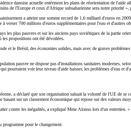
idence danoise actuelle entérinent les plans de réorientation de l'aide a
ins de l'Europe et ceux d'Afrique subsaharienne sera notre priorité », p
assainissement a atteint une somme record de 1,6 milliard d'euros en 2009
à verser 700 millions d'euros supplémentaires pour l'eau et d'autres ob
es plus pauvres et sur les anciens pays soviétiques de la partie orienta
les propositions ont été dévoilées.
e et le Brésil, des économies solides, mais avec de graves problèmes d
population pauvre ne dispose pas d'installations sanitaires modernes, s
qui pourraient voir leur niveau d'aide baisser, les problèmes d'eau et d'
nne, a déclaré que son organisation saluait la volonté de l'UE de se con
en se basant sur un classement économique qui repose sur des valeurs mo
tter contre les inégalités, a expliqué Mme Alonso lors d'un entretien. «
s du programme pour le changement.