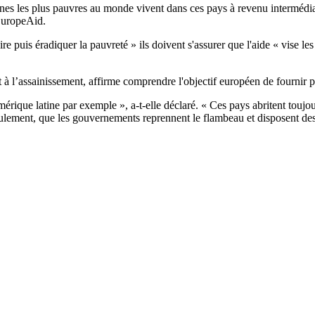
nnes les plus pauvres au monde vivent dans ces pays à revenu interméd
EuropeAid.
e puis éradiquer la pauvreté » ils doivent s'assurer que l'aide « vise le
 l’assainissement, affirme comprendre l'objectif européen de fournir pl
rique latine par exemple », a-t-elle déclaré. « Ces pays abritent toujou
seulement, que les gouvernements reprennent le flambeau et disposent de