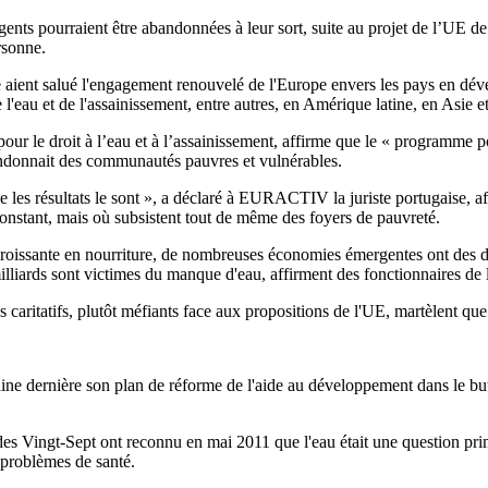
ents pourraient être abandonnées à leur sort, suite au projet de l’UE de
rsonne.
e aient salué l'engagement renouvelé de l'Europe envers les pays en dév
 l'eau et de l'assainissement, entre autres, en Amérique latine, en Asie
our le droit à l’eau et à l’assainissement, affirme que le « programme p
bandonnait des communautés pauvres et vulnérables.
e les résultats le sont », a déclaré à EURACTIV la juriste portugaise, af
onstant, mais où subsistent tout de même des foyers de pauvreté.
roissante en nourriture, de nombreuses économies émergentes ont des di
milliards sont victimes du manque d'eau, affirment des fonctionnaires de
s caritatifs, plutôt méfiants face aux propositions de l'UE, martèlent que
e dernière son plan de réforme de l'aide au développement dans le but d
des Vingt-Sept ont reconnu en mai 2011 que l'eau était une question pr
 problèmes de santé.