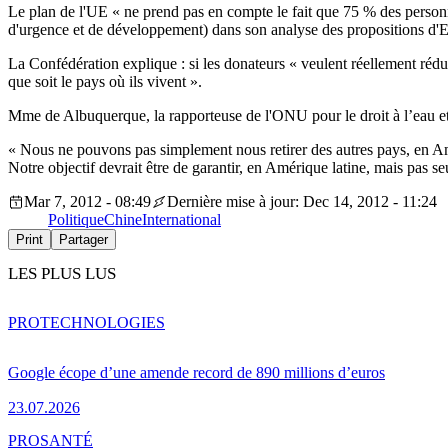
Le plan de l'UE « ne prend pas en compte le fait que 75 % des perso
d'urgence et de développement) dans son analyse des propositions d'
La Confédération explique : si les donateurs « veulent réellement réduir
que soit le pays où ils vivent ».
Mme de Albuquerque, la rapporteuse de l'ONU pour le droit à l’eau et à
« Nous ne pouvons pas simplement nous retirer des autres pays, en Amé
Notre objectif devrait être de garantir, en Amérique latine, mais pas 
Mar 7, 2012 - 08:49
Dernière mise à jour: Dec 14, 2012 - 11:24
Politique
Chine
International
Print
Partager
LES PLUS LUS
PRO
TECHNOLOGIES
Google écope d’une amende record de 890 millions d’euros
23.07.2026
PRO
SANTÉ