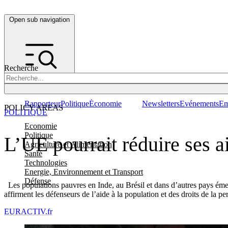
Open sub navigation
Recherche
Rapporteur
Politique
Économie
Newsletters
Evénements
Em
POLICY AREAS
POLITIQUE
Economie
Politique
L’UE pourrait réduire ses a
Agriculture et Alimentation
Santé
Technologies
Energie, Environnement et Transport
Défense
Les populations pauvres en Inde, au Brésil et dans d’autres pays émerg
affirment les défenseurs de l’aide à la population et des droits de la pe
EURACTIV.fr