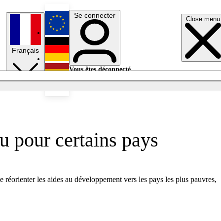
Se connecter
Close menu
English
Français
Deutsch
Vous êtes déconnecté.
Se connecter
Español
Lumières éteintes
u pour certains pays
e réorienter les aides au développement vers les pays les plus pauvres,