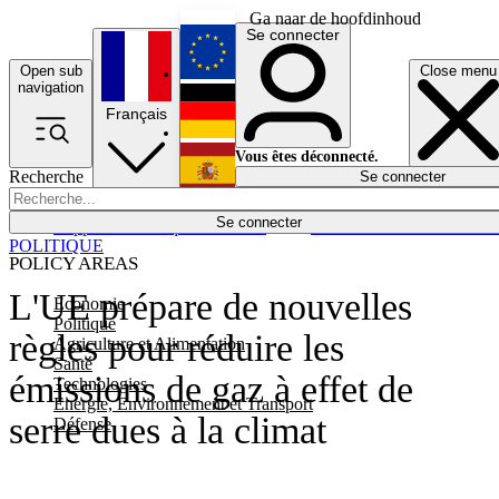
Ga naar de hoofdinhoud
Se connecter
Open sub
Close menu
English
navigation
Français
Deutsch
Vous êtes déconnecté.
Recherche
Se connecter
Español
Lumières éteintes
Se connecter
Rapporteur
Politique
Économie
Newsletters
Evénements
Em
POLITIQUE
POLICY AREAS
L'UE prépare de nouvelles
Economie
Politique
règles pour réduire les
Agriculture et Alimentation
Santé
émissions de gaz à effet de
Technologies
Energie, Environnement et Transport
serre dues à la climat
Défense