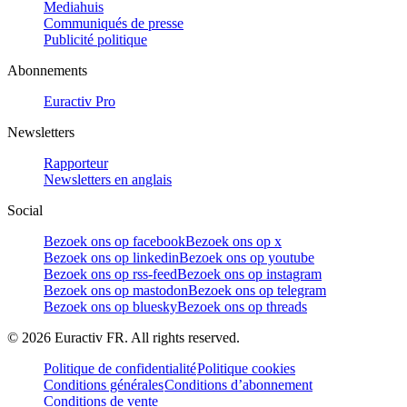
Mediahuis
Communiqués de presse
Publicité politique
Abonnements
Euractiv Pro
Newsletters
Rapporteur
Newsletters en anglais
Social
Bezoek ons op facebook
Bezoek ons op x
Bezoek ons op linkedin
Bezoek ons op youtube
Bezoek ons op rss-feed
Bezoek ons op instagram
Bezoek ons op mastodon
Bezoek ons op telegram
Bezoek ons op bluesky
Bezoek ons op threads
©
2026
Euractiv FR. All rights reserved.
Politique de confidentialité
Politique cookies
Conditions générales
Conditions d’abonnement
Conditions de vente