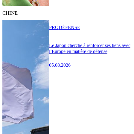
CHINE
PRO
DÉFENSE
Le Japon cherche à renforcer ses liens avec
l’Europe en matière de défense
05.08.2026