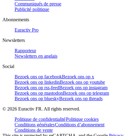
Communiqués de presse
Publicité politique
Abonnements
Euractiv Pro
Newsletters
Rapporteur
Newsletters en anglais
Social
Bezoek ons op facebook
Bezoek ons op x
Bezoek ons op linkedin
Bezoek ons op youtube
Bezoek ons op rss-feed
Bezoek ons op instagram
Bezoek ons op mastodon
Bezoek ons op telegram
Bezoek ons op bluesky
Bezoek ons op threads
©
2026
Euractiv FR. All rights reserved.
Politique de confidentialité
Politique cookies
Conditions générales
Conditions d’abonnement
Conditions de vente
This site is protected by reCAPTCHA, and the Google
Privacy