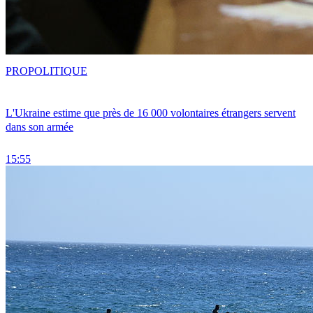
PRO
POLITIQUE
L'Ukraine estime que près de 16 000 volontaires étrangers servent
dans son armée
15:55