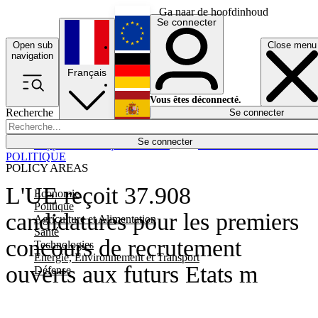
Ga naar de hoofdinhoud
Se connecter
Open sub
Close menu
English
navigation
Français
Deutsch
Vous êtes déconnecté.
Recherche
Se connecter
Español
Lumières éteintes
Se connecter
Rapporteur
Politique
Économie
Newsletters
Evénements
Em
POLITIQUE
POLICY AREAS
L'UE reçoit 37.908
Economie
Politique
candidatures pour les premiers
Agriculture et Alimentation
Santé
concours de recrutement
Technologies
Energie, Environnement et Transport
ouverts aux futurs Etats m
Défense