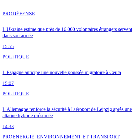
PRO
DÉFENSE
L'Ukraine estime que près de 16 000 volontaires étrangers servent
dans son armée
15:55
POLITIQUE
L'Espagne anticipe une nouvelle poussée migratoire à Ceuta
15:07
POLITIQUE
L'Allemagne renforce la sécurité à l'aéroport de Leipzig après une
attaque hybride présumée
14:33
PRO
ENERGIE, ENVIRONNEMENT ET TRANSPORT