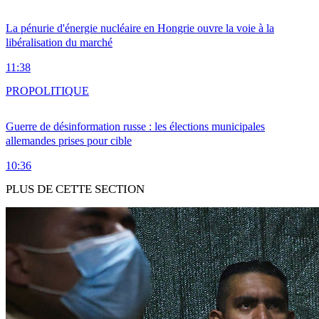
La pénurie d'énergie nucléaire en Hongrie ouvre la voie à la
libéralisation du marché
11:38
PRO
POLITIQUE
Guerre de désinformation russe : les élections municipales
allemandes prises pour cible
10:36
PLUS DE CETTE SECTION