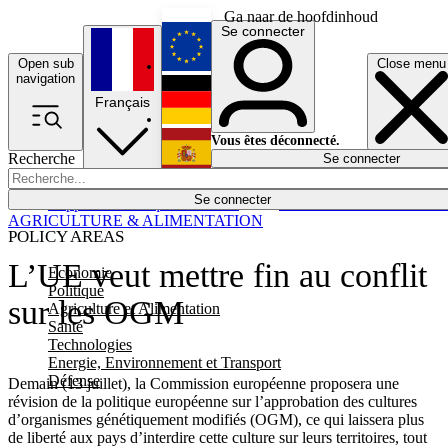
Ga naar de hoofdinhoud
Se connecter
Open sub
Close menu
English
navigation
Français
Deutsch
Vous êtes déconnecté.
Recherche
Se connecter
Español
Lumières éteintes
Se connecter
Rapporteur
Politique
Économie
Newsletters
Evénements
Em
AGRICULTURE & ALIMENTATION
POLICY AREAS
L’UE veut mettre fin au conflit
Economie
Politique
sur les OGM
Agriculture et Alimentation
Santé
Technologies
Energie, Environnement et Transport
Défense
Demain (13 juillet), la Commission européenne proposera une
révision de la politique européenne sur l’approbation des cultures
d’organismes génétiquement modifiés (OGM), ce qui laissera plus
de liberté aux pays d’interdire cette culture sur leurs territoires, tout