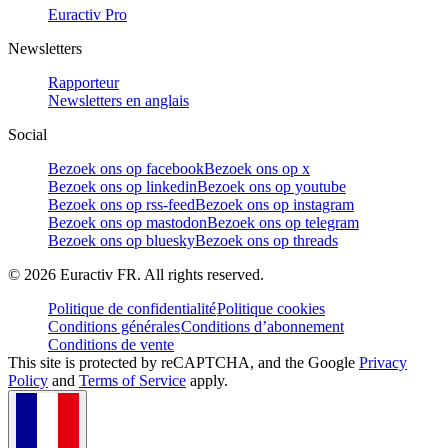
Euractiv Pro
Newsletters
Rapporteur
Newsletters en anglais
Social
Bezoek ons op facebook
Bezoek ons op x
Bezoek ons op linkedin
Bezoek ons op youtube
Bezoek ons op rss-feed
Bezoek ons op instagram
Bezoek ons op mastodon
Bezoek ons op telegram
Bezoek ons op bluesky
Bezoek ons op threads
©
2026
Euractiv FR. All rights reserved.
Politique de confidentialité
Politique cookies
Conditions générales
Conditions d’abonnement
Conditions de vente
This site is protected by reCAPTCHA, and the Google
Privacy
Policy
and
Terms of Service
apply.