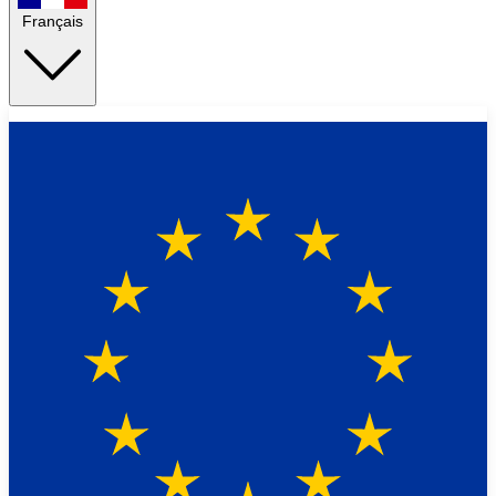
Français