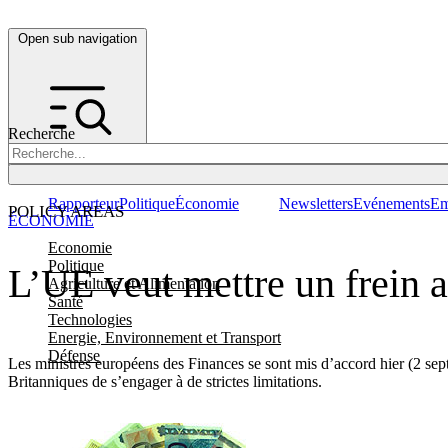
Open sub navigation
Recherche
Rapporteur
Politique
Économie
Newsletters
Evénements
Em
POLICY AREAS
ÉCONOMIE
Economie
Politique
L’UE veut mettre un frein 
Agriculture et Alimentation
Santé
Technologies
Energie, Environnement et Transport
Défense
Les ministres européens des Finances se sont mis d’accord hier (2 septe
Britanniques de s’engager à de strictes limitations.