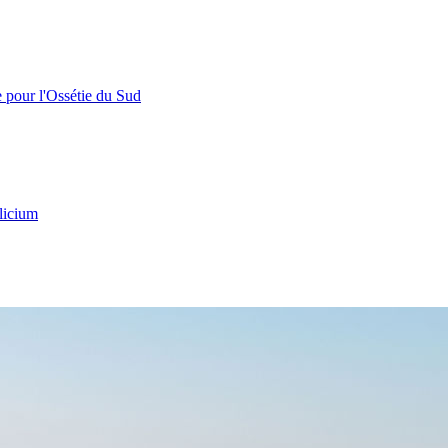
e pour l'Ossétie du Sud
licium