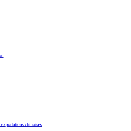
on
s exportations chinoises