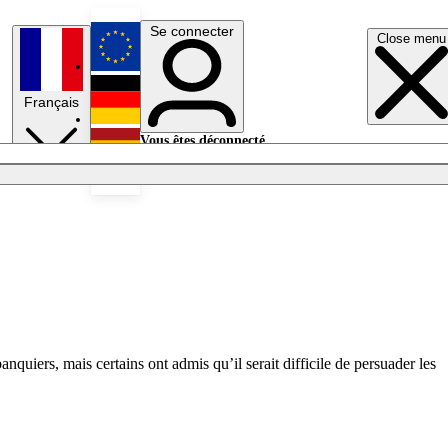
Se connecter
Close menu
English
Français
Deutsch
Vous êtes déconnecté.
Se connecter
Español
Lumières éteintes
quiers, mais certains ont admis qu’il serait difficile de persuader les