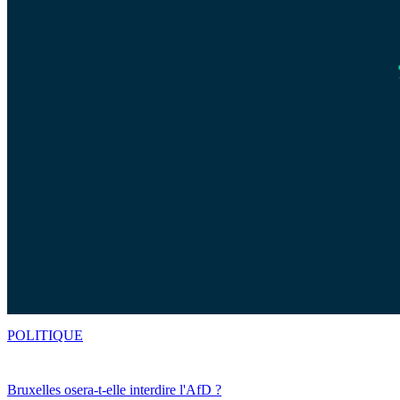
POLITIQUE
Bruxelles osera-t-elle interdire l'AfD ?