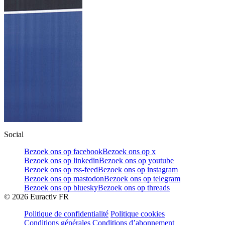
Social
Bezoek ons op facebook
Bezoek ons op x
Bezoek ons op linkedin
Bezoek ons op youtube
Bezoek ons op rss-feed
Bezoek ons op instagram
Bezoek ons op mastodon
Bezoek ons op telegram
Bezoek ons op bluesky
Bezoek ons op threads
©
2026
Euractiv FR
Politique de confidentialité
Politique cookies
Conditions générales
Conditions d’abonnement