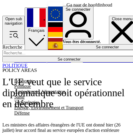
Ga naar de hoofdinhoud
Se connecter
Open sub
Close menu
English
navigation
Français
Deutsch
Vous êtes déconnecté.
Recherche
Se connecter
Español
Lumières éteintes
Se connecter
Rapporteur
Politique
Économie
Newsletters
Evénements
Em
POLITIQUE
POLICY AREAS
L'UE veut que le service
Economie
Politique
diplomatique soit opérationnel
Agriculture et Alimentation
Santé
en décembre
Technologies
Energie, Environnement et Transport
Défense
Les ministres des affaires étrangères de l'UE ont donné hier (26
juillet) leur accord final au service européen d'action extérieure