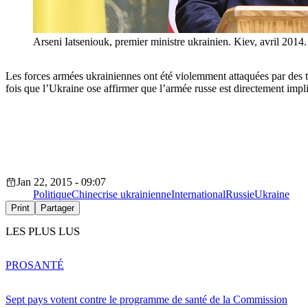
Arseni Iatseniouk, premier ministre ukrainien. Kiev, avril 201
Les forces armées ukrainiennes ont été violemment attaquées par des tr
fois que l’Ukraine ose affirmer que l’armée russe est directement impl
Jan 22, 2015 - 09:07
Politique
Chine
crise ukrainienne
International
Russie
Ukraine
Print
Partager
LES PLUS LUS
PRO
SANTÉ
Sept pays votent contre le programme de santé de la Commission