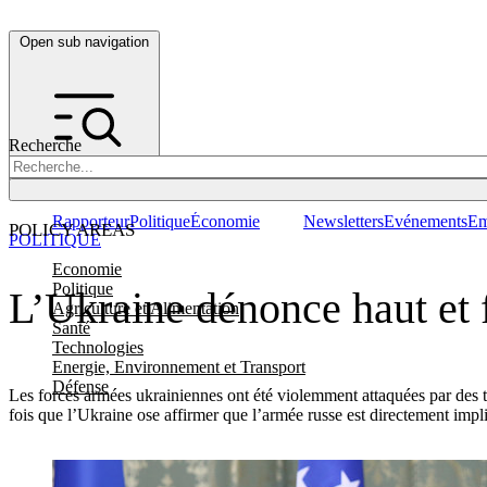
Open sub navigation
Recherche
Rapporteur
Politique
Économie
Newsletters
Evénements
Em
POLICY AREAS
POLITIQUE
Economie
Politique
L’Ukraine dénonce haut et f
Agriculture et Alimentation
Santé
Technologies
Energie, Environnement et Transport
Défense
Les forces armées ukrainiennes ont été violemment attaquées par des tr
fois que l’Ukraine ose affirmer que l’armée russe est directement impl