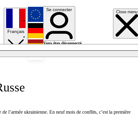
Se connecter
Close menu
English
Français
Deutsch
Vous êtes déconnecté.
Se connecter
Español
Lumières éteintes
 Russe
e de l’armée ukrainienne. En neuf mois de conflits, c’est la première