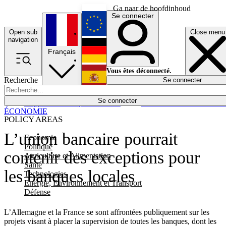
Ga naar de hoofdinhoud
Se connecter
Open sub
Close menu
English
navigation
Français
Deutsch
Vous êtes déconnecté.
Recherche
Se connecter
Español
Lumières éteintes
Se connecter
Rapporteur
Politique
Économie
Newsletters
Evénements
Em
ÉCONOMIE
POLICY AREAS
L’union bancaire pourrait
Economie
Politique
contenir des exceptions pour
Agriculture et Alimentation
Santé
les banques locales
Technologies
Energie, Environnement et Transport
Défense
L’Allemagne et la France se sont affrontées publiquement sur les
projets visant à placer la supervision de toutes les banques, dont les