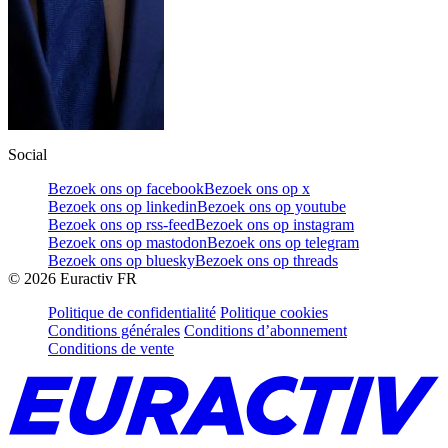
Social
Bezoek ons op facebook
Bezoek ons op x
Bezoek ons op linkedin
Bezoek ons op youtube
Bezoek ons op rss-feed
Bezoek ons op instagram
Bezoek ons op mastodon
Bezoek ons op telegram
Bezoek ons op bluesky
Bezoek ons op threads
©
2026
Euractiv FR
Politique de confidentialité
Politique cookies
Conditions générales
Conditions d’abonnement
Conditions de vente