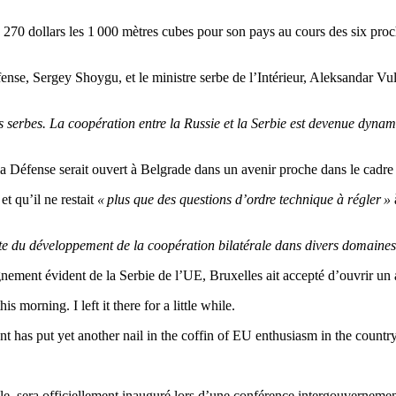
 à 270 dollars les 1 000 mètres cubes pour son pays au cours des six proc
ense, Sergey Shoygu, et le ministre serbe de l’Intérieur, Aleksandar Vul
is serbes. La coopération entre la Russie et la Serbie est devenue dynam
 Défense serait ouvert à Belgrade dans un avenir proche dans le cadre d
t qu’il ne restait
« plus que des questions d’ordre technique à régler »
te du développement de la coopération bilatérale dans divers domaines,
nement évident de la Serbie de l’UE, Bruxelles ait accepté d’ouvrir un
s morning. I left it there for a little while.
t has put yet another nail in the coffin of EU enthusiasm in the countr
le, sera officiellement inauguré lors d’une conférence intergouvernement