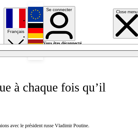
Se connecter
Close menu
English
Français
Deutsch
Vous êtes déconnecté.
Se connecter
Español
Lumières éteintes
e à chaque fois qu’il
nions avec le président russe Vladimir Poutine.