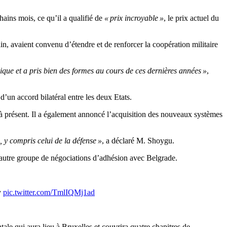
hains mois, ce qu’il a qualifié de
« prix incroyable »
, le prix actuel du
in, avaient convenu d’étendre et de renforcer la coopération militaire
ique et a pris bien des formes au cours de ces dernières années »
,
’un accord bilatéral entre les deux Etats.
à présent. Il a également annoncé l’acquisition des nouveaux systèmes
 y compris celui de la défense »
, a déclaré M. Shoygu.
 autre groupe de négociations d’adhésion avec Belgrade.
y
pic.twitter.com/TmlIQMj1ad
ale qui aura lieu à Bruxelles et couvrira quatre chapitres de