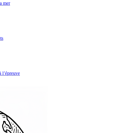
la mer
ts
à l’épreuve