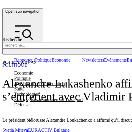
Open sub navigation
Recherche
Rapporteur
Politique
Économie
Newsletters
Evénements
Em
POLICY AREAS
POLITIQUE
Economie
Politique
Alexandre Lukashenko affir
Agriculture et Alimentation
Santé
s’entretient avec Vladimir 
Technologies
Energie, Environnement et Transport
Défense
Le président biélorusse Alexandre Loukachenko a affirmé qu’il discutai
Svetla Miteva
EURACTIV Bulgarie