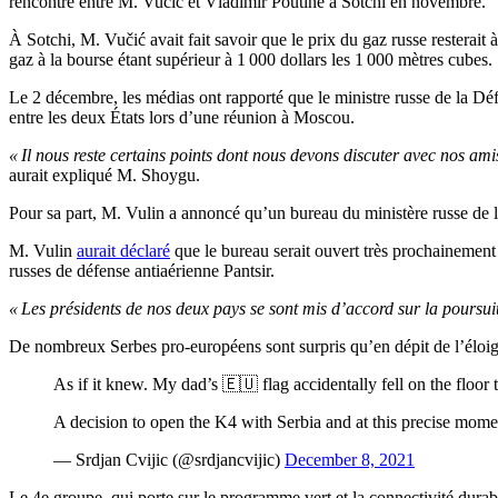
rencontre entre M. Vučić et Vladimir Poutine à Sotchi en novembre.
À Sotchi, M. Vučić avait fait savoir que le prix du gaz russe resterait
gaz à la bourse étant supérieur à 1 000 dollars les 1 000 mètres cubes.
Le 2 décembre, les médias ont rapporté que le ministre russe de la Déf
entre les deux États lors d’une réunion à Moscou.
« Il nous reste certains points dont nous devons discuter avec nos am
aurait expliqué M. Shoygu.
Pour sa part, M. Vulin a annoncé qu’un bureau du ministère russe de la
M. Vulin
aurait déclaré
que le bureau serait ouvert très prochainement e
russes de défense antiaérienne Pantsir.
« Les présidents de nos deux pays se sont mis d’accord sur la poursui
De nombreux Serbes pro-européens sont surpris qu’en dépit de l’éloig
As if it knew. My dad’s 🇪🇺 flag accidentally fell on the floor thi
A decision to open the K4 with Serbia and at this precise momen
— Srdjan Cvijic (@srdjancvijic)
December 8, 2021
Le 4e groupe, qui porte sur le programme vert et la connectivité durab