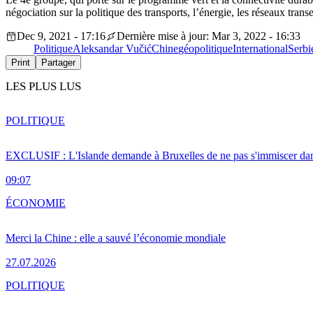
négociation sur la politique des transports, l’énergie, les réseaux tra
Dec 9, 2021 - 17:16
Dernière mise à jour: Mar 3, 2022 - 16:33
Politique
Aleksandar Vučić
Chine
géopolitique
International
Serbi
Print
Partager
LES PLUS LUS
POLITIQUE
EXCLUSIF : L'Islande demande à Bruxelles de ne pas s'immiscer dan
09:07
ÉCONOMIE
Merci la Chine : elle a sauvé l’économie mondiale
27.07.2026
POLITIQUE