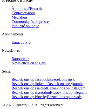
À Propos d'Euractiv
À propos d’Euractiv
Contactez-nous
Mediahuis
Communiqués de presse
Publicité politique
Abonnements
Euractiv Pro
Newsletters
Rapporteur
Newsletters en anglais
Social
Bezoek ons op facebook
Bezoek ons op x
Bezoek ons op linkedin
Bezoek ons op youtube
Bezoek ons op rss-feed
Bezoek ons op instagram
Bezoek ons op mastodon
Bezoek ons op telegram
Bezoek ons op bluesky
Bezoek ons op threads
©
2026
Euractiv FR. All rights reserved.