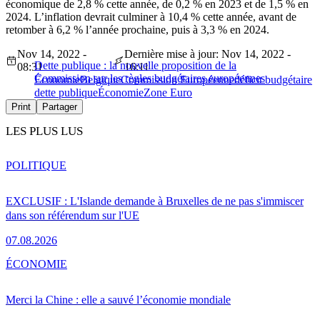
économique de 2,8 % cette année, de 0,2 % en 2023 et de 1,5 % en
2024. L’inflation devrait culminer à 10,4 % cette année, avant de
retomber à 6,2 % l’année prochaine, puis à 3,3 % en 2024.
Nov 14, 2022 -
Dernière mise à jour: Nov 14, 2022 -
Dette publique : la nouvelle proposition de la
08:31
16:11
Commission sur les règles budgétaires européennes
Économie
Belgique
Commission Européenne
déficit budgétaire
dette publique
Économie
Zone Euro
Print
Partager
LES PLUS LUS
POLITIQUE
EXCLUSIF : L'Islande demande à Bruxelles de ne pas s'immiscer
dans son référendum sur l'UE
07.08.2026
ÉCONOMIE
Merci la Chine : elle a sauvé l’économie mondiale