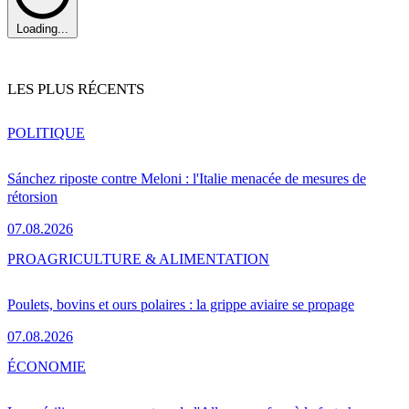
Loading...
LES PLUS RÉCENTS
POLITIQUE
Sánchez riposte contre Meloni : l'Italie menacée de mesures de
rétorsion
07.08.2026
PRO
AGRICULTURE & ALIMENTATION
Poulets, bovins et ours polaires : la grippe aviaire se propage
07.08.2026
ÉCONOMIE