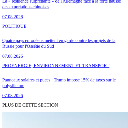
La « résilience surprenante » de l'Allemagne face à la forte hausse
des exportations chinoises
07.08.2026
POLITIQUE
Quatre pays européens mettent en garde contre les projets de la
Russie pour l'Ossétie du Sud
07.08.2026
PRO
ENERGIE, ENVIRONNEMENT ET TRANSPORT
Panneaux solaires et puces : Trump impose 15% de taxes sur le
polysilicium
07.08.2026
PLUS DE CETTE SECTION