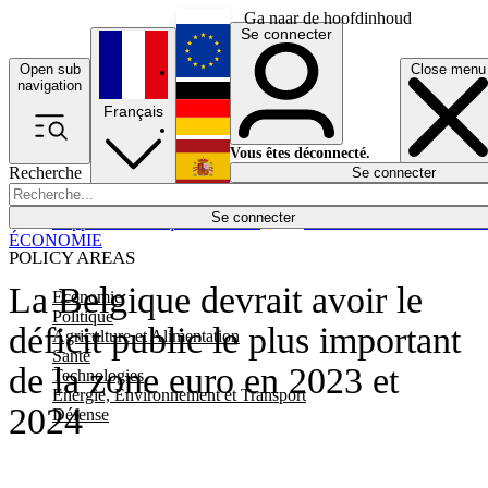
Ga naar de hoofdinhoud
Se connecter
Open sub
Close menu
English
navigation
Français
Deutsch
Vous êtes déconnecté.
Recherche
Se connecter
Español
Lumières éteintes
Se connecter
Rapporteur
Politique
Économie
Newsletters
Evénements
Em
ÉCONOMIE
POLICY AREAS
La Belgique devrait avoir le
Economie
Politique
déficit public le plus important
Agriculture et Alimentation
Santé
de la zone euro en 2023 et
Technologies
Energie, Environnement et Transport
2024
Défense