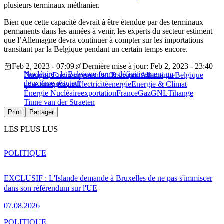
plusieurs terminaux méthanier.
Bien que cette capacité devrait à être étendue par des terminaux
permanents dans les années à venir, les experts du secteur estiment
que l’Allemagne devra continuer à compter sur les importations
transitant par la Belgique pendant un certain temps encore.
Feb 2, 2023 - 07:09
Dernière mise à jour: Feb 2, 2023 - 23:40
Nucléaire : la Belgique ferme définitivement un
Energie, Environnement et Transport
Allemagne
Belgique
deuxième réacteur
crise énergétique
Électricité
energie
Energie & Climat
Énergie Nucléaire
exportation
France
Gaz
GNL
Tihange
Tinne van der Straeten
Print
Partager
LES PLUS LUS
POLITIQUE
EXCLUSIF : L'Islande demande à Bruxelles de ne pas s'immiscer
dans son référendum sur l'UE
07.08.2026
POLITIQUE