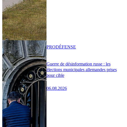
PRO
DÉFENSE
Guerre de désinformation russe : les
élections municipales allemandes prises
pour cible
06.08.2026