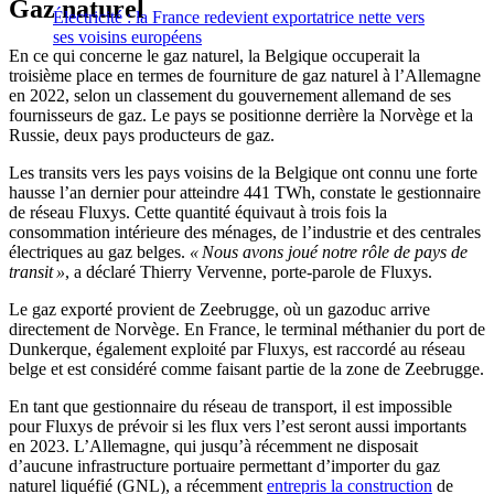
Gaz naturel
Électricité : la France redevient exportatrice nette vers
ses voisins européens
En ce qui concerne le gaz naturel, la Belgique occuperait la
troisième place en termes de fourniture de gaz naturel à l’Allemagne
en 2022, selon un classement du gouvernement allemand de ses
fournisseurs de gaz. Le pays se positionne derrière la Norvège et la
Russie, deux pays producteurs de gaz.
Les transits vers les pays voisins de la Belgique ont connu une forte
hausse l’an dernier pour atteindre 441 TWh, constate le gestionnaire
de réseau Fluxys. Cette quantité équivaut à trois fois la
consommation intérieure des ménages, de l’industrie et des centrales
électriques au gaz belges.
« Nous avons joué notre rôle de pays de
transit »
, a déclaré Thierry Vervenne, porte-parole de Fluxys.
Le gaz exporté provient de Zeebrugge, où un gazoduc arrive
directement de Norvège. En France, le terminal méthanier du port de
Dunkerque, également exploité par Fluxys, est raccordé au réseau
belge et est considéré comme faisant partie de la zone de Zeebrugge.
En tant que gestionnaire du réseau de transport, il est impossible
pour Fluxys de prévoir si les flux vers l’est seront aussi importants
en 2023. L’Allemagne, qui jusqu’à récemment ne disposait
d’aucune infrastructure portuaire permettant d’importer du gaz
naturel liquéfié (GNL), a récemment
entrepris la construction
de