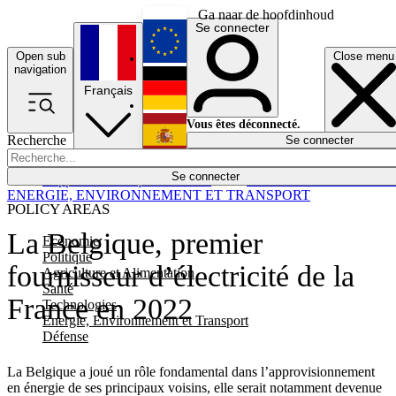
Ga naar de hoofdinhoud
Se connecter
Open sub
Close menu
English
navigation
Français
Deutsch
Vous êtes déconnecté.
Recherche
Se connecter
Español
Lumières éteintes
Se connecter
Rapporteur
Politique
Économie
Newsletters
Evénements
Em
ENERGIE, ENVIRONNEMENT ET TRANSPORT
POLICY AREAS
La Belgique, premier
Economie
Politique
fournisseur d’électricité de la
Agriculture et Alimentation
Santé
France en 2022
Technologies
Energie, Environnement et Transport
Défense
La Belgique a joué un rôle fondamental dans l’approvisionnement
en énergie de ses principaux voisins, elle serait notamment devenue