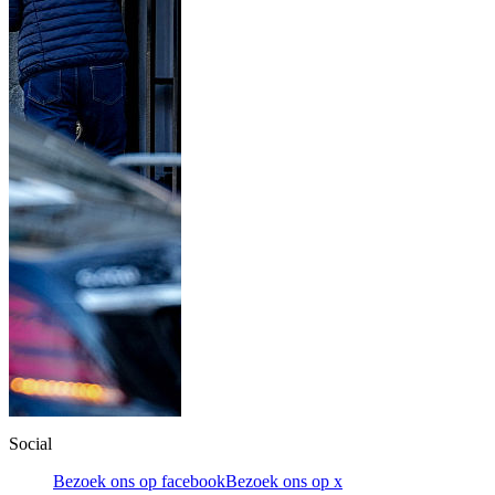
Social
Bezoek ons op facebook
Bezoek ons op x