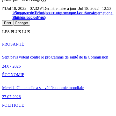
Jul 18, 2022 - 07:32
Dernière mise à jour: Jul 18, 2022 - 12:53
L’impasse de l’élargissement provoque la colère des
Politique
adhésion à l'UE
Bulgarie
Chine
Edi Rama
International
Balkans occidentaux
Macédoine du Nord
Print
Partager
LES PLUS LUS
PRO
SANTÉ
Sept pays votent contre le programme de santé de la Commission
24.07.2026
ÉCONOMIE
Merci la Chine : elle a sauvé l’économie mondiale
27.07.2026
POLITIQUE