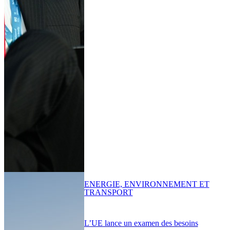
ENERGIE, ENVIRONNEMENT ET
TRANSPORT
L’UE lance un examen des besoins