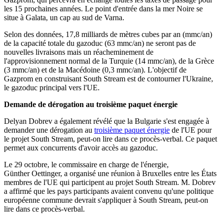
les 15 prochaines années. Le point d'entrée dans la mer Noire se
situe à Galata, un cap au sud de Varna.
Selon des données, 17,8 milliards de mètres cubes par an (mmc/an)
de la capacité totale du gazoduc (63 mmc/an) ne seront pas de
nouvelles livraisons mais un réacheminement de
l'approvisionnement normal de la Turquie (14 mmc/an), de la Grèce
(3 mmc/an) et de la Macédoine (0,3 mmc/an). L'objectif de
Gazprom en construisant South Stream est de contourner l'Ukraine,
le gazoduc principal vers l'UE.
Demande de dérogation au troisième paquet énergie
Delyan Dobrev a également révélé que la Bulgarie s'est engagée à
demander une dérogation au
troisième paquet énergie
de l'UE pour
le projet South Stream, peut-on lire dans ce procès-verbal. Ce paquet
permet aux concurrents d'avoir accès au gazoduc.
Le 29 octobre, le commissaire en charge de l'énergie,
Günther Oettinger, a organisé une réunion à Bruxelles entre les États
membres de l'UE qui participent au projet South Stream. M. Dobrev
a affirmé que les pays participants avaient convenu qu'une politique
européenne commune devrait s'appliquer à South Stream, peut-on
lire dans ce procès-verbal.