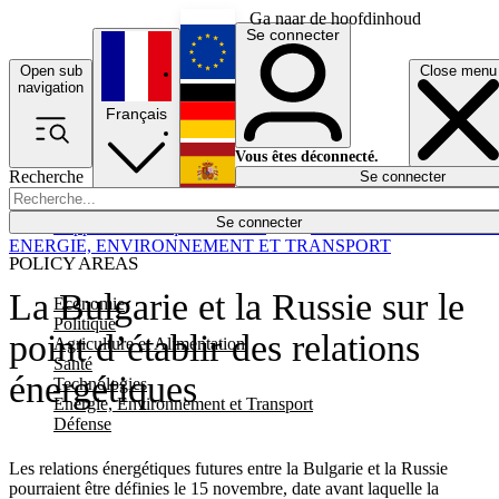
Ga naar de hoofdinhoud
Se connecter
Open sub
Close menu
English
navigation
Français
Deutsch
Vous êtes déconnecté.
Recherche
Se connecter
Español
Lumières éteintes
Se connecter
Rapporteur
Politique
Économie
Newsletters
Evénements
Em
ENERGIE, ENVIRONNEMENT ET TRANSPORT
POLICY AREAS
La Bulgarie et la Russie sur le
Economie
Politique
point d’établir des relations
Agriculture et Alimentation
Santé
énergétiques
Technologies
Energie, Environnement et Transport
Défense
Les relations énergétiques futures entre la Bulgarie et la Russie
pourraient être définies le 15 novembre, date avant laquelle la