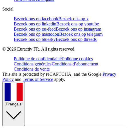
Social
Bezoek ons op facebook
Bezoek ons op x
Bezoek ons op linkedin
Bezoek ons op youtube
Bezoek ons op rss-feed
Bezoek ons op instagram
Bezoek ons op mastodon
Bezoek ons op telegram
Bezoek ons op bluesky
Bezoek ons op threads
©
2026
Euractiv FR. All rights reserved.
Politique de confidentialité
Politique cookies
Conditions générales
Conditions d’abonnement
Conditions de vente
This site is protected by reCAPTCHA, and the Google
Privacy
Policy
and
Terms of Service
apply.
Français