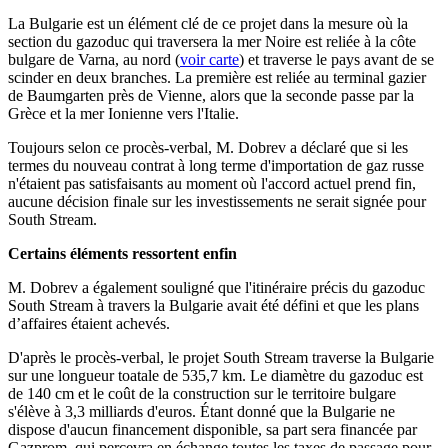
La Bulgarie est un élément clé de ce projet dans la mesure où la
section du gazoduc qui traversera la mer Noire est reliée à la côte
bulgare de Varna, au nord (
voir carte
) et traverse le pays avant de se
scinder en deux branches. La première est reliée au terminal gazier
de Baumgarten près de Vienne, alors que la seconde passe par la
Grèce et la mer Ionienne vers l'Italie.
Toujours selon ce procès-verbal, M. Dobrev a déclaré que si les
termes du nouveau contrat à long terme d'importation de gaz russe
n'étaient pas satisfaisants au moment où l'accord actuel prend fin,
aucune décision finale sur les investissements ne serait signée pour
South Stream.
Certains éléments ressortent enfin
M. Dobrev a également souligné que l'itinéraire précis du gazoduc
South Stream à travers la Bulgarie avait été défini et que les plans
d’affaires étaient achevés.
D'après le procès-verbal, le projet South Stream traverse la Bulgarie
sur une longueur toatale de 535,7 km. Le diamètre du gazoduc est
de 140 cm et le coût de la construction sur le territoire bulgare
s'élève à 3,3 milliards d'euros. Étant donné que la Bulgarie ne
dispose d'aucun financement disponible, sa part sera financée par
Gazprom, qui percevra en échange toutes les taxes de passage pour