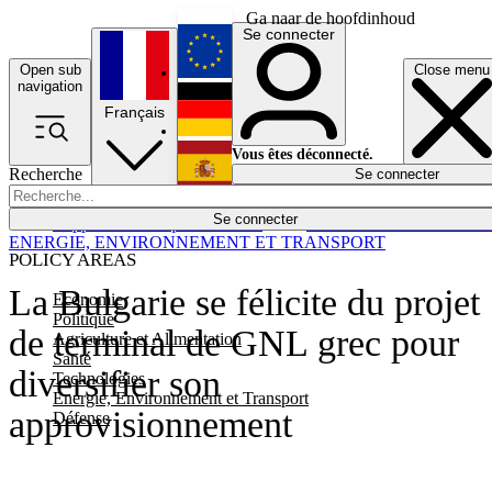
Ga naar de hoofdinhoud
Se connecter
Open sub
Close menu
English
navigation
Français
Deutsch
Vous êtes déconnecté.
Recherche
Se connecter
Español
Lumières éteintes
Se connecter
Rapporteur
Politique
Économie
Newsletters
Evénements
Em
ENERGIE, ENVIRONNEMENT ET TRANSPORT
POLICY AREAS
La Bulgarie se félicite du projet
Economie
Politique
de terminal de GNL grec pour
Agriculture et Alimentation
Santé
diversifier son
Technologies
Energie, Environnement et Transport
approvisionnement
Défense