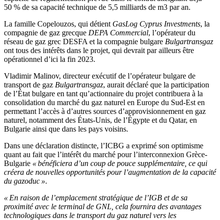
50 % de sa capacité technique de 5,5 milliards de m3 par an.
La famille Copelouzos, qui détient
GasLog Cyprus Investments
, la
compagnie de gaz grecque
DEPA Commercial
, l’opérateur du
réseau de gaz grec DESFA et la compagnie bulgare
Bulgartransgaz
ont tous des intérêts dans le projet, qui devrait par ailleurs être
opérationnel d’ici la fin 2023.
Vladimir Malinov, directeur exécutif de l’opérateur bulgare de
transport de gaz
Bulgartransgaz
, aurait déclaré que la participation
de l’État bulgare en tant qu’actionnaire du projet contribuera à la
consolidation du marché du gaz naturel en Europe du Sud-Est en
permettant l’accès à d’autres sources d’approvisionnement en gaz
naturel, notamment des États-Unis, de l’Égypte et du Qatar, en
Bulgarie ainsi que dans les pays voisins.
Dans une déclaration distincte, l’ICBG a exprimé son optimisme
quant au fait que l’intérêt du marché pour l’interconnexion Grèce-
Bulgarie
« bénéficiera d’un coup de pouce supplémentaire, ce qui
créera de nouvelles opportunités pour l’augmentation de la capacité
du gazoduc »
.
« En raison de l’emplacement stratégique de l’IGB et de sa
proximité avec le terminal de GNL, cela fournira des avantages
technologiques dans le transport du gaz naturel vers les