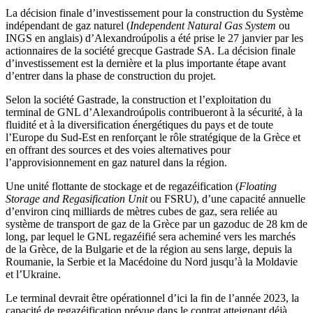
La décision finale d’investissement pour la construction du Système
indépendant de gaz naturel (
Independent Natural Gas System
ou
INGS en anglais) d’Alexandroúpolis a été prise le 27 janvier par les
actionnaires de la société grecque Gastrade SA. La décision finale
d’investissement est la dernière et la plus importante étape avant
d’entrer dans la phase de construction du projet.
Selon la société Gastrade, la construction et l’exploitation du
terminal de GNL d’Alexandroúpolis contribueront à la sécurité, à la
fluidité et à la diversification énergétiques du pays et de toute
l’Europe du Sud-Est en renforçant le rôle stratégique de la Grèce et
en offrant des sources et des voies alternatives pour
l’approvisionnement en gaz naturel dans la région.
Une unité flottante de stockage et de regazéification (
Floating
Storage and Regasification Unit
ou FSRU), d’une capacité annuelle
d’environ cinq milliards de mètres cubes de gaz, sera reliée au
système de transport de gaz de la Grèce par un gazoduc de 28 km de
long, par lequel le GNL regazéifié sera acheminé vers les marchés
de la Grèce, de la Bulgarie et de la région au sens large, depuis la
Roumanie, la Serbie et la Macédoine du Nord jusqu’à la Moldavie
et l’Ukraine.
Le terminal devrait être opérationnel d’ici la fin de l’année 2023, la
capacité de regazéification prévue dans le contrat atteignant déjà