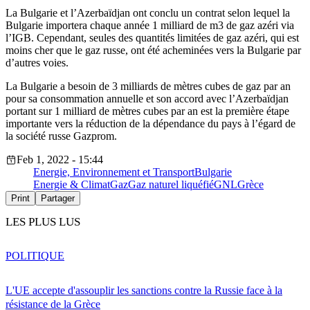
La Bulgarie et l’Azerbaïdjan ont conclu un contrat selon lequel la
Bulgarie importera chaque année 1 milliard de m3 de gaz azéri via
l’IGB. Cependant, seules des quantités limitées de gaz azéri, qui est
moins cher que le gaz russe, ont été acheminées vers la Bulgarie par
d’autres voies.
La Bulgarie a besoin de 3 milliards de mètres cubes de gaz par an
pour sa consommation annuelle et son accord avec l’Azerbaïdjan
portant sur 1 milliard de mètres cubes par an est la première étape
importante vers la réduction de la dépendance du pays à l’égard de
la société russe Gazprom.
Feb 1, 2022 - 15:44
Energie, Environnement et Transport
Bulgarie
Energie & Climat
Gaz
Gaz naturel liquéfié
GNL
Grèce
Print
Partager
LES PLUS LUS
POLITIQUE
L'UE accepte d'assouplir les sanctions contre la Russie face à la
résistance de la Grèce