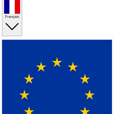
Français