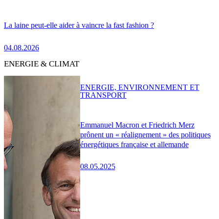
La laine peut-elle aider à vaincre la fast fashion ?
04.08.2026
ENERGIE & CLIMAT
ENERGIE, ENVIRONNEMENT ET
TRANSPORT
Emmanuel Macron et Friedrich Merz
prônent un « réalignement » des politiques
énergétiques française et allemande
08.05.2025