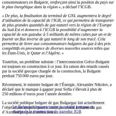
consommateurs en Bulgarie, renforçant ainsi la position du pays sur
le plan énergétique dans la région »
, a déclaré l’ICGB.
« De plus, la finalisation du terminal de GNL augmentera le degré
d’utilisation de la capacité de l’IGB, ce qui permettra de transporter
de plus grandes quantités de gaz naturel vers la région de l’Europe
du Sud-Est et donnera à l’ICGB la possibilité d’augmenter la
capacité de son gazoduc à 5 milliards de mètres cubes par an et de
fournir un flux inverse de gaz naturel le long de son tracé. Cela
permettra de livrer aux consommateurs bulgares du gaz à des prix
compétitifs en provenance de diverses nouvelles sources telles que
les États-Unis, le Qatar et l’Algérie. »
Toutefois, un problème subsiste : l’interconnexion Grèce-Bulgarie
est toujours en construction à ce jour. En raison des retards causés
par la société grecque chargée de la construction, la Bulgarie
perdrait 750 000 euros par jour.
Récemment, le ministre bulgare de l’Énergie, Alexander Nikolov, a
déclaré que le manque à gagner pour Sofia s’élevait à plus de
250 millions d’euros pour l’année dernière.
La société publique bulgare de gaz Bulgargaz fait actuellement
La Bulgarie s’insurge contre la société grecque en
l’objet d’une enquête pour n’avoir pas réussi à obtenir du gaz
charge de la construction du gazoduc IGB
d’Azerbaïdjan par d’autres voies.