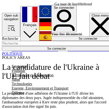
Ga naar de hoofdinhoud
Se connecter
Open sub
Close menu
English
navigation
Français
Deutsch
Vous êtes déconnecté.
Recherche
Se connecter
Español
Lumières éteintes
Se connecter
Rapporteur
Politique
Économie
Newsletters
Evénements
Em
POLITIQUE
POLICY AREAS
La candidature de l'Ukraine à
Economie
Politique
l'UE fait débat
Agriculture et Alimentation
Santé
Technologies
Energie, Environnement et Transport
Défense
La perspective d'une adhésion de l'Ukraine à l'UE divise les
diplomates des deux pays. Jugée indispensenble du côté ukrainien,
l'ambassadeur européen à Kiev reste plus prudent, alors que l'accord
d'association doit être signé fin juin.