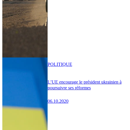
POLITIQUE
L’UE encourage le président ukrainien à
poursuivre ses réformes
06.10.2020