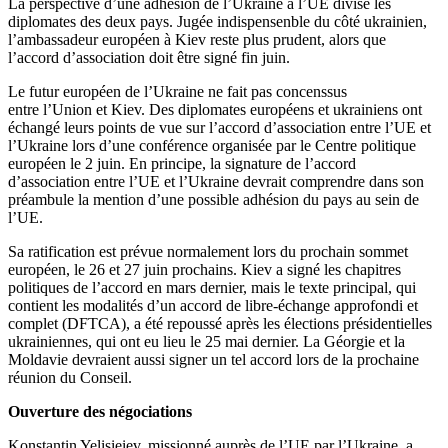
La perspective d’une adhésion de l’Ukraine à l’UE divise les
diplomates des deux pays. Jugée indispensenble du côté ukrainien,
l’ambassadeur européen à Kiev reste plus prudent, alors que
l’accord d’association doit être signé fin juin.
Le futur européen de l’Ukraine ne fait pas concenssus
entre l’Union et Kiev. Des diplomates européens et ukrainiens ont
échangé leurs points de vue sur l’accord d’association entre l’UE et
l’Ukraine lors d’une conférence organisée par le Centre politique
européen le 2 juin. En principe, la signature de l’accord
d’association entre l’UE et l’Ukraine devrait comprendre dans son
préambule la mention d’une possible adhésion du pays au sein de
l’UE.
Sa ratification est prévue normalement lors du prochain sommet
européen, le 26 et 27 juin prochains. Kiev a signé les chapitres
politiques de l’accord en mars dernier, mais le texte principal, qui
contient les modalités d’un accord de libre-échange approfondi et
complet (DFTCA), a été repoussé après les élections présidentielles
ukrainiennes, qui ont eu lieu le 25 mai dernier. La Géorgie et la
Moldavie devraient aussi signer un tel accord lors de la prochaine
réunion du Conseil.
Ouverture des négociations
Konstantin Yelisieiev, missionné auprès de l’UE par l’Ukraine, a