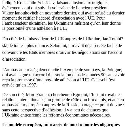
indiqué Konstantin Yelisieiev, faisant allusion aux tragiques
évènements qui ont suivi la volte-face de l’ancien président
Viktor Ianoukovitch en novembre dernier, qui avait refusé au dernier
moment de ratifier l’accord d’association avec l’UE. Pour
l’ambassadeur ukrainien, les Ukrainiens méritent qu’on leur donne
la possibilité d’une adhésion à l’UE.
Du côté de l’ambassadeur de l’UE auprès de l’Ukraine,
Jan
Tombi?
ski
, le ton est plus nuancé. Selon lui,
i
l
n’avait déjà
pas
été
facile de
convaincre
les
États
membres
d’ouvrir les
négociations
sur
l’accord
d’association
.
L’ambassadeur a également cité l’exemple de son pays, la Pologne,
qui avait signé un accord d’association dans les années 90 sans avoir
reçu la promesse d’une possible adhésion à l’UE. Celle-ci n’est
arrivée qu’en 1997.
De son côté, Marc Franco, chercheur à Egmont, l’Institut royal des
relations internationales, un groupe de réflexion bruxellois, et ancien
ambassadeur européen auprès de la Russie, partage ce point de vue :
sans cette perspective d’adhésion, il y a peu de chances que
l’Ukraine entreprenne les réformes économiques nécessaires.
Le modèle européen, un « arrêt de mort » pour les oligarques