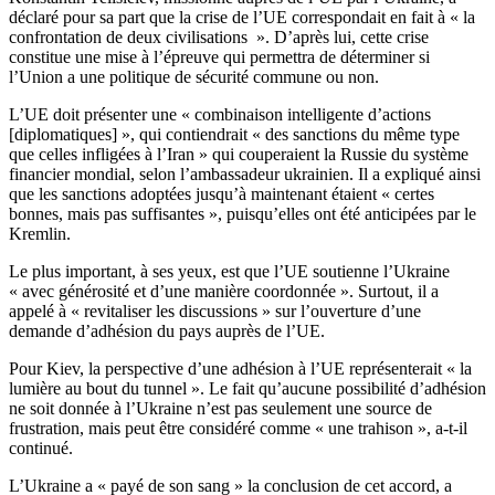
déclaré pour sa part que la crise de l’UE correspondait en fait à « la
confrontation de deux civilisations ». D’après lui, cette crise
constitue une mise à l’épreuve qui permettra de déterminer si
l’Union a une politique de sécurité commune ou non.
L’UE doit présenter une « combinaison intelligente d’actions
[diplomatiques] », qui contiendrait « des sanctions du même type
que celles infligées à l’Iran » qui couperaient la Russie du système
financier mondial, selon l’ambassadeur ukrainien. Il a expliqué ainsi
que les sanctions adoptées jusqu’à maintenant étaient « certes
bonnes, mais pas suffisantes », puisqu’elles ont été anticipées par le
Kremlin.
Le plus important, à ses yeux, est que l’UE soutienne l’Ukraine
« avec générosité et d’une manière coordonnée ». Surtout, il a
appelé à « revitaliser les discussions » sur l’ouverture d’une
demande d’adhésion du pays auprès de l’UE.
Pour Kiev, la perspective d’une adhésion à l’UE représenterait « la
lumière au bout du tunnel ». Le fait qu’aucune possibilité d’adhésion
ne soit donnée à l’Ukraine n’est pas seulement une source de
frustration, mais peut être considéré comme « une trahison », a-t-il
continué.
L’Ukraine a « payé de son sang » la conclusion de cet accord, a