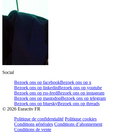
Social
Bezoek ons op facebook
Bezoek ons op x
Bezoek ons op linkedin
Bezoek ons op youtube
Bezoek ons op rss-feed
Bezoek ons op instagram
Bezoek ons op mastodon
Bezoek ons op telegram
Bezoek ons op bluesky
Bezoek ons op threads
©
2026
Euractiv FR
Politique de confidentialité
Politique cookies
Conditions générales
Conditions d’abonnement
Conditions de vente