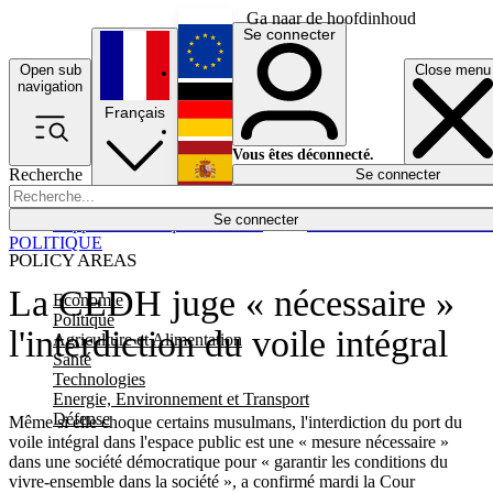
Ga naar de hoofdinhoud
Se connecter
Open sub
Close menu
English
navigation
Français
Deutsch
Vous êtes déconnecté.
Recherche
Se connecter
Español
Lumières éteintes
Se connecter
Rapporteur
Politique
Économie
Newsletters
Evénements
Em
POLITIQUE
POLICY AREAS
La CEDH juge « nécessaire »
Economie
Politique
l'interdiction du voile intégral
Agriculture et Alimentation
Santé
Technologies
Energie, Environnement et Transport
Défense
Même si elle choque certains musulmans, l'interdiction du port du
voile intégral dans l'espace public est une « mesure nécessaire »
dans une société démocratique pour « garantir les conditions du
vivre-ensemble dans la société », a confirmé mardi la Cour