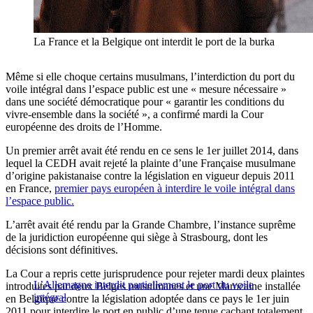
La France et la Belgique ont interdit le port de la burka
Même si elle choque certains musulmans, l’interdiction du port du
voile intégral dans l’espace public est une « mesure nécessaire »
dans une société démocratique pour « garantir les conditions du
vivre-ensemble dans la société », a confirmé mardi la Cour
européenne des droits de l’Homme.
Un premier arrêt avait été rendu en ce sens le 1er juillet 2014, dans
lequel la CEDH avait rejeté la plainte d’une Française musulmane
d’origine pakistanaise contre la législation en vigueur depuis 2011
en France,
premier pays européen à interdire le voile intégral dans
l’espace public.
L’arrêt avait été rendu par la Grande Chambre, l’instance suprême
de la juridiction européenne qui siège à Strasbourg, dont les
décisions sont définitives.
La Cour a repris cette jurisprudence pour rejeter mardi deux plaintes
L’Allemagne interdit partiellement le port du voile
introduites par deux Belges musulmanes et une Marocaine installée
intégral
en Belgique contre la législation adoptée dans ce pays le 1er juin
2011 pour interdire le port en public d’une tenue cachant totalement