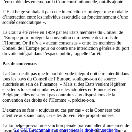
l’ensemble des enjeux par la Cour constitutionnelle, ont-ils ajouté.
L’Etat belge souhaitait par cette interdiction « protéger une modalité
d’interaction entre les individus essentielle au fonctionnement d’une
société démocratique ».
La Cour a été créée en 1959 par les Etats membres du Conseil de
l’Europe pour protéger la convention européenne des droits de
l’Homme. Or il n’y a « aucun consensus » entre les membres du
Conseil de l’Europe pour ou contre une interdiction générale du port
du voile intégral dans l’espace public, rappelle l’arrêt.
Pas de concensus
La Cour ne dit pas que le port du voile intégral doit être interdit dans
tous les pays du Conseil de l’Europe, souligne-t-on de source
autorisée au sein de l’instance. « Mais si des Etats veulent légiférer
et si leurs lois sont similaires à celles adoptées en France et en
Belgique, elles ne seront pas contraires aux dispositions de la
convention des droits de l’Homme », précise-t-on.
L’examen se fera « toujours au cas par cas » et la Cour sera très
attentive aux sanctions, car elles doivent être proportionnées.
La loi belge prévoit une sanction pénale pouvant aller d’une amende
Le CJUE reconnait aux entreprises le droit d’interdire le
jusqu’à une peine d’emprisonnement en cas de récidive. La Cour a