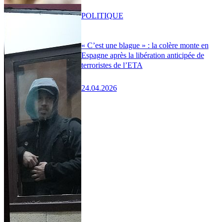
POLITIQUE
« C’est une blague » : la colère monte en
Espagne après la libération anticipée de
terroristes de l’ETA
24.04.2026