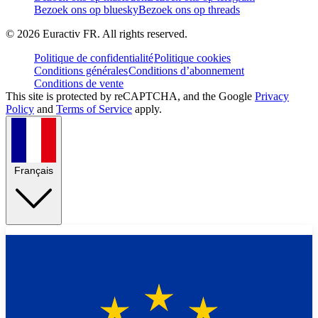
Bezoek ons op bluesky
Bezoek ons op threads
©
2026
Euractiv FR. All rights reserved.
Politique de confidentialité
Politique cookies
Conditions générales
Conditions d’abonnement
Conditions de vente
This site is protected by reCAPTCHA, and the Google
Privacy
Policy
and
Terms of Service
apply.
Français