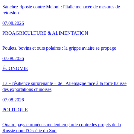
Sánchez riposte contre Meloni : l'Italie menacée de mesures de
rétorsion
07.08.2026
PRO
AGRICULTURE & ALIMENTATION
Poulets, bovins et ours polaires : la grippe aviaire se propage
07.08.2026
ÉCONOMIE
La « résilience surprenante » de l'Allemagne face à la forte hausse
des exportations chinoises
07.08.2026
POLITIQUE
Quatre pays européens mettent en garde contre les projets de la
Russie pour l'Ossétie du Sud