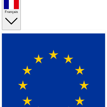
Français