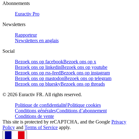
Abonnements
Euractiv Pro
Newsletters
Rapporteur
Newsletters en anglais
Social
Bezoek ons op facebook
Bezoek ons op x
Bezoek ons op linkedin
Bezoek ons op youtube
Bezoek ons op rss-feed
Bezoek ons op instagram
Bezoek ons op mastodon
Bezoek ons op telegram
Bezoek ons op bluesky
Bezoek ons op threads
©
2026
Euractiv FR. All rights reserved.
Politique de confidentialité
Politique cookies
Conditions générales
Conditions d’abonnement
Conditions de vente
This site is protected by reCAPTCHA, and the Google
Privacy
Policy
and
Terms of Service
apply.