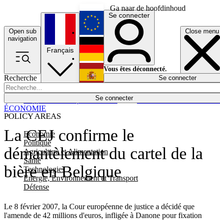
Ga naar de hoofdinhoud
Se connecter
Open sub
Close menu
English
navigation
Français
Deutsch
Vous êtes déconnecté.
Recherche
Se connecter
Español
Lumières éteintes
Se connecter
Rapporteur
Politique
Économie
Newsletters
Evénements
Em
ÉCONOMIE
POLICY AREAS
La CEJ confirme le
Economie
Politique
démantèlement du cartel de la
Agriculture et Alimentation
Santé
bière en Belgique
Technologies
Energie, Environnement et Transport
Défense
Le 8 février 2007, la Cour européenne de justice a décidé que
l'amende de 42 millions d'euros, infligée à Danone pour fixation