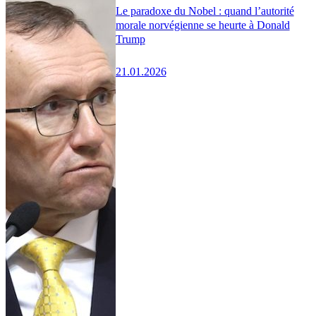
Le paradoxe du Nobel : quand l’autorité
morale norvégienne se heurte à Donald
Trump
21.01.2026