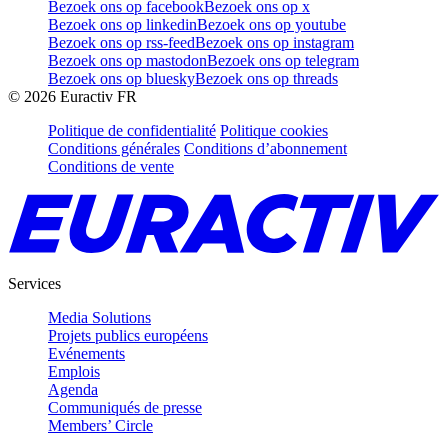
Bezoek ons op facebook
Bezoek ons op x
Bezoek ons op linkedin
Bezoek ons op youtube
Bezoek ons op rss-feed
Bezoek ons op instagram
Bezoek ons op mastodon
Bezoek ons op telegram
Bezoek ons op bluesky
Bezoek ons op threads
©
2026
Euractiv FR
Politique de confidentialité
Politique cookies
Conditions générales
Conditions d’abonnement
Conditions de vente
Services
Media Solutions
Projets publics européens
Evénements
Emplois
Agenda
Communiqués de presse
Members’ Circle