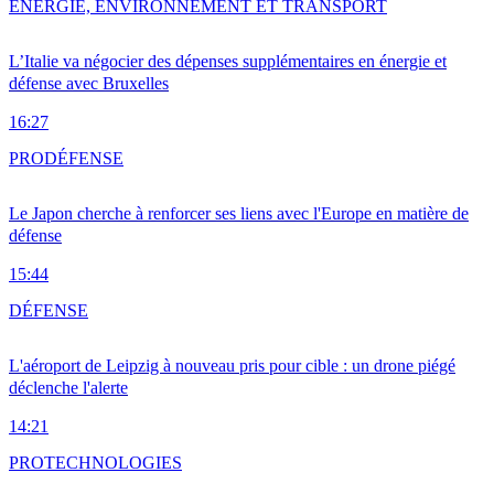
ENERGIE, ENVIRONNEMENT ET TRANSPORT
L’Italie va négocier des dépenses supplémentaires en énergie et
défense avec Bruxelles
16:27
PRO
DÉFENSE
Le Japon cherche à renforcer ses liens avec l'Europe en matière de
défense
15:44
DÉFENSE
L'aéroport de Leipzig à nouveau pris pour cible : un drone piégé
déclenche l'alerte
14:21
PRO
TECHNOLOGIES