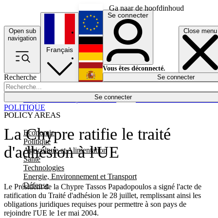
Ga naar de hoofdinhoud
Se connecter
Open sub
Close menu
English
navigation
Français
Deutsch
Vous êtes déconnecté.
Recherche
Se connecter
Español
Lumières éteintes
Se connecter
Rapporteur
Politique
Économie
Newsletters
Evénements
Em
POLITIQUE
POLICY AREAS
La Chypre ratifie le traité
Economie
Politique
d'adhésion à l'UE
Agriculture et Alimentation
Santé
Technologies
Energie, Environnement et Transport
Défense
Le Président de la Chypre Tassos Papadopoulos a signé l'acte de
ratification du Traité d'adhésion le 28 juillet, remplissant ainsi les
obligations juridiques requises pour permettre à son pays de
rejoindre l'UE le 1er mai 2004.