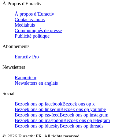
À Propos d'Euractiv
À propos d’Euractiv
Contactez-nous
Mediahuis
Communiqués de presse
Publicité politique
Abonnements
Euractiv Pro
Newsletters
Rapporteur
Newsletters en anglais
Social
Bezoek ons op facebook
Bezoek ons op x
Bezoek ons op linkedin
Bezoek ons op youtube
Bezoek ons op rss-feed
Bezoek ons op instagram
Bezoek ons op mastodon
Bezoek ons op telegram
Bezoek ons op bluesky
Bezoek ons op threads
©
2026
Euractiv FR. All rights reserved.