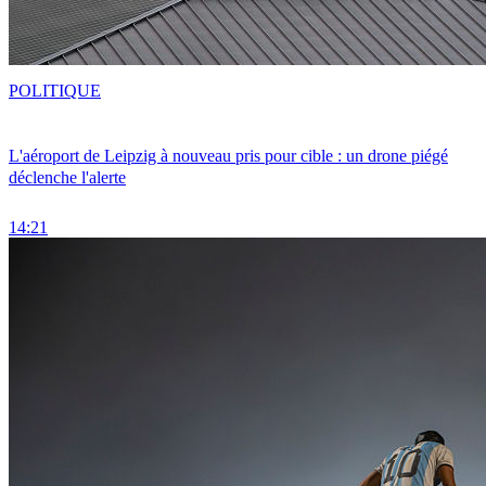
POLITIQUE
L'aéroport de Leipzig à nouveau pris pour cible : un drone piégé
déclenche l'alerte
14:21