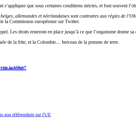
 s’appliquer que sous certaines conditions strictes, et font souvent l’o
s belges, allemandes et néerlandaises sont contraires aux règles de l’
ouie la Commission européenne sur Twitter.
pel. Les droits resteront en place jusqu’à ce que l’organisme donne sa 
quée de la frite, et la Colombie… berceau de la pomme de terre.
t de la bière ?
e douane
OMC
s son référendum sur l'UE