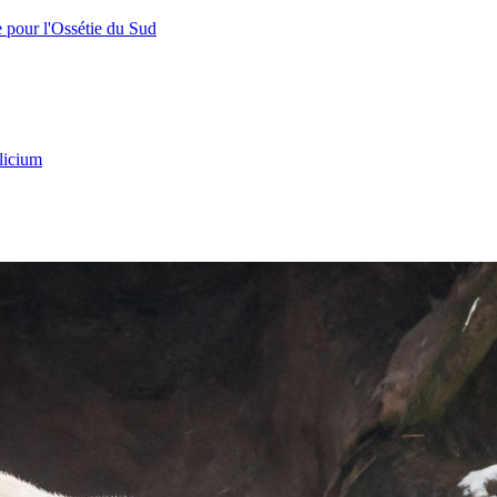
e pour l'Ossétie du Sud
licium