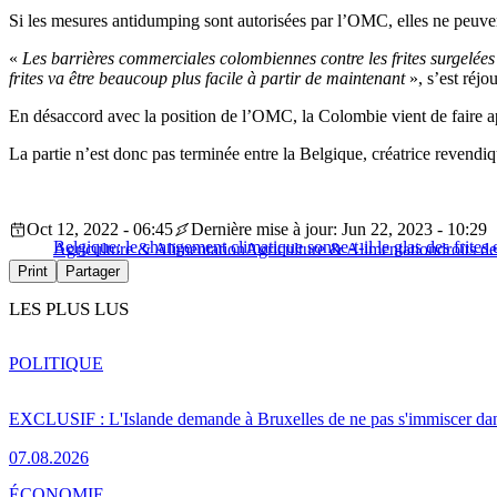
Si les mesures antidumping sont autorisées par l’OMC, elles ne peuvent
«
Les barrières commerciales colombiennes contre les frites surgelée
frites va être beaucoup plus facile à partir de maintenant
», s’est réj
En désaccord avec la position de l’OMC, la Colombie vient de faire ap
La partie n’est donc pas terminée entre la Belgique, créatrice revendi
Oct 12, 2022 - 06:45
Dernière mise à jour: Jun 22, 2023 - 10:29
Belgique: le changement climatique sonne-t-il le glas des frites e
Agriculture & Alimentation
Agriculture & Alimentation
droits d
Print
Partager
LES PLUS LUS
POLITIQUE
EXCLUSIF : L'Islande demande à Bruxelles de ne pas s'immiscer dan
07.08.2026
ÉCONOMIE