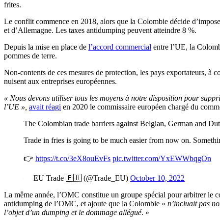
frites.
Le conflit commence en 2018, alors que la Colombie décide d’imposer 
et d’Allemagne. Les taxes antidumping peuvent atteindre 8 %.
Depuis la mise en place de
l’accord commercial
entre l’UE, la Colombi
pommes de terre.
Non-contents de ces mesures de protection, les pays exportateurs, à c
nuisent aux entreprises européennes.
« Nous devons utiliser tous les moyens à notre disposition pour suppri
l’UE »,
avait réagi
en 2020 le commissaire européen chargé du comme
The Colombian trade barriers against Belgian, German and Dutc
Trade in fries is going to be much easier from now on. Somethin
👉
https://t.co/3eX8ouEvFs
pic.twitter.com/YxEWWbqgOn
— EU Trade 🇪🇺 (@Trade_EU)
October 10, 2022
La même année, l’OMC constitue un groupe spécial pour arbitrer le co
antidumping de l’OMC, et ajoute que la Colombie «
n’incluait pas no
l’objet d’un dumping et le dommage allégué
. »