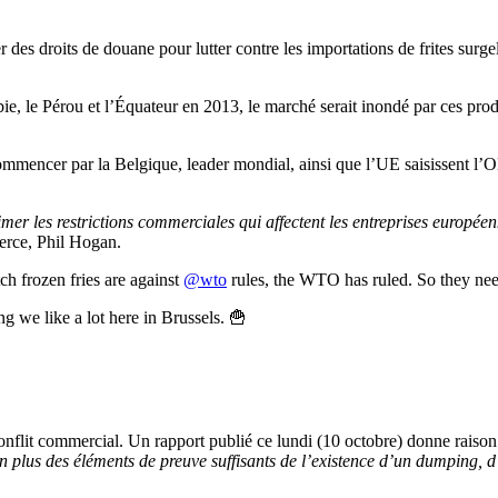
des droits de douane pour lutter contre les importations de frites surg
e, le Pérou et l’Équateur en 2013, le marché serait inondé par ces prod
ommencer par la Belgique, leader mondial, ainsi que l’UE saisissent l’OM
mer les restrictions commerciales qui affectent les entreprises européen
rce, Phil Hogan.
h frozen fries are against
@wto
rules, the WTO has ruled. So they ne
g we like a lot here in Brussels. 🍟
nflit commercial. Un rapport publié ce lundi (10 octobre) donne raiso
n plus des éléments de preuve suffisants de l’existence d’un dumping, d