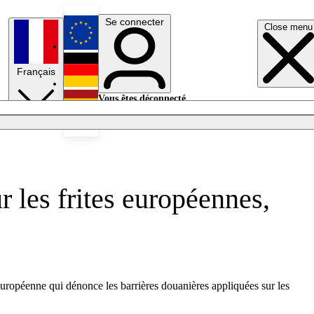
Se connecter
Close menu
English
Français
Deutsch
Vous êtes déconnecté.
Se connecter
Español
Lumières éteintes
 les frites européennes,
européenne qui dénonce les barrières douanières appliquées
sur les