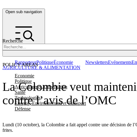
Open sub navigation
Recherche
Rapporteur
Politique
Économie
Newsletters
Evénements
Em
POLICY AREAS
AGRICULTURE & ALIMENTATION
Economie
Politique
La Colombie veut maintenir 
Agriculture et Alimentation
Santé
contre l’avis de l’OMC
Technologies
Energie, Environnement et Transport
Défense
Lundi (10 octobre), la Colombie a fait appel contre une décision de
frites.