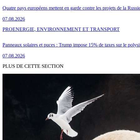
Quatre pays européens mettent en garde contre les projets de la Russi
07.08.2026
PRO
ENERGIE, ENVIRONNEMENT ET TRANSPORT
Panneaux solaires et puces : Trump impose 15% de taxes sur le polysi
07.08.2026
PLUS DE CETTE SECTION