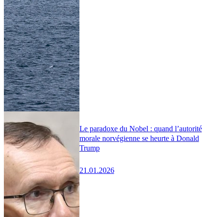
Le paradoxe du Nobel : quand l’autorité
morale norvégienne se heurte à Donald
Trump
21.01.2026