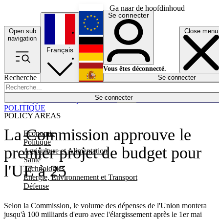
Ga naar de hoofdinhoud
Se connecter
Open sub
Close menu
English
navigation
Français
Deutsch
Vous êtes déconnecté.
Recherche
Se connecter
Español
Lumières éteintes
Se connecter
Rapporteur
Politique
Économie
Newsletters
Evénements
Em
POLITIQUE
POLICY AREAS
La Commission approuve le
Economie
Politique
premier projet de budget pour
Agriculture et Alimentation
Santé
l'UE à 25
Technologies
Energie, Environnement et Transport
Défense
Selon la Commission, le volume des dépenses de l'Union montera
jusqu'à 100 milliards d'euro avec l'élargissement après le 1er mai