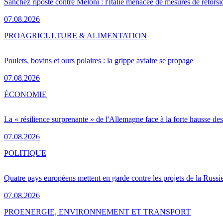
Sánchez riposte contre Meloni : l'Italie menacée de mesures de rétorsi
07.08.2026
PRO
AGRICULTURE & ALIMENTATION
Poulets, bovins et ours polaires : la grippe aviaire se propage
07.08.2026
ÉCONOMIE
La « résilience surprenante » de l'Allemagne face à la forte hausse de
07.08.2026
POLITIQUE
Quatre pays européens mettent en garde contre les projets de la Russi
07.08.2026
PRO
ENERGIE, ENVIRONNEMENT ET TRANSPORT