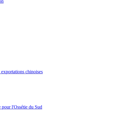
on
s exportations chinoises
e pour l'Ossétie du Sud