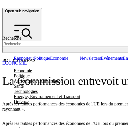
Open sub navigation
Recherche
Rapporteur
Politique
Économie
Newsletters
Evénements
Em
POLICY AREAS
ÉCONOMIE
Economie
Politique
La Commission entrevoit un
Agriculture et Alimentation
Santé
Technologies
Energie, Environnement et Transport
Défense
Après les faibles performances des économies de l'UE lors du premie
rayonnant ».
Après les faibles performances des économies de l’UE lors du premie