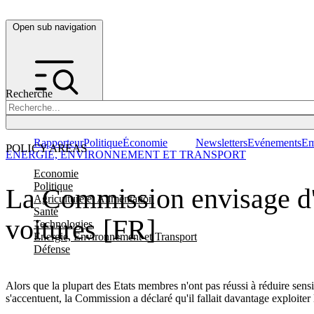
Open sub navigation
Recherche
Rapporteur
Politique
Économie
Newsletters
Evénements
Em
POLICY AREAS
ENERGIE, ENVIRONNEMENT ET TRANSPORT
Economie
Politique
La Commission envisage d'i
Agriculture et Alimentation
Santé
voitures [FR]
Technologies
Energie, Environnement et Transport
Défense
Alors que la plupart des Etats membres n'ont pas réussi à réduire sens
s'accentuent, la Commission a déclaré qu'il fallait davantage exploiter 