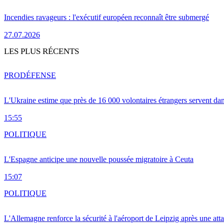
Incendies ravageurs : l'exécutif européen reconnaît être submergé
27.07.2026
LES PLUS RÉCENTS
PRO
DÉFENSE
L'Ukraine estime que près de 16 000 volontaires étrangers servent da
15:55
POLITIQUE
L'Espagne anticipe une nouvelle poussée migratoire à Ceuta
15:07
POLITIQUE
L'Allemagne renforce la sécurité à l'aéroport de Leipzig après une at