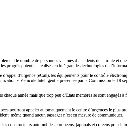
iblement le nombre de personnes vistimes d’accidents de la route et que
 les progrès potentiels réalisés en intégrant les technologies de l’infor
 d’appel d’urgence (eCall), les équipements pour le contrôle électronique
nication « Véhicule Intelligent » présentée par la Commission le 18 sep
s chaque année mais que trop peu d’Etats membres se sont engagés à faci
quipées pourront appeler automatiquement le centre d’urgences le plus pr
’accident, même quand aucun passager n’est en mesure de communiquer.
les constructeurs automobiles européens, japonais et coréens pour int