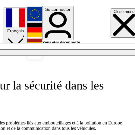
Se connecter
Close menu
English
Français
Deutsch
Vous êtes déconnecté.
Se connecter
Español
Lumières éteintes
 la sécurité dans les
les problèmes liés aux embouteillages et à la pollution en Europe
ation et de la communication dans tous les véhicules.