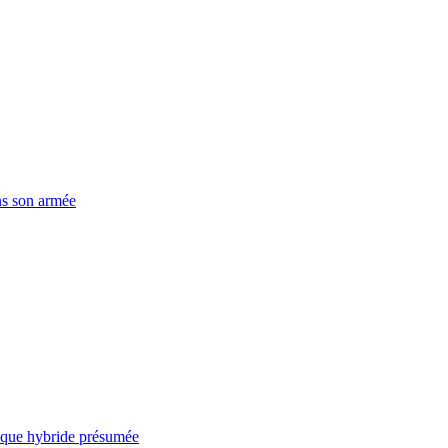
ns son armée
taque hybride présumée