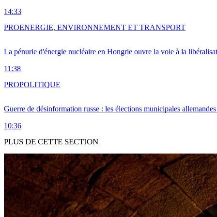
14:33
PRO
ENERGIE, ENVIRONNEMENT ET TRANSPORT
La pénurie d'énergie nucléaire en Hongrie ouvre la voie à la libéralis
11:38
PRO
POLITIQUE
Guerre de désinformation russe : les élections municipales allemandes 
10:36
PLUS DE CETTE SECTION