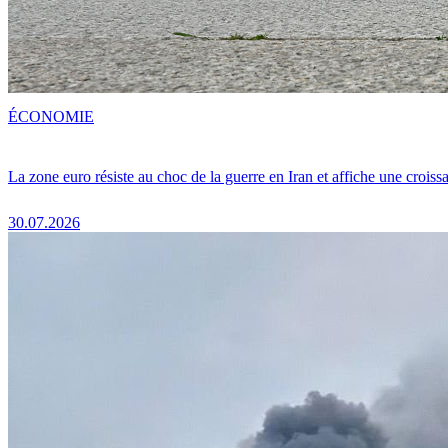
ÉCONOMIE
La zone euro résiste au choc de la guerre en Iran et affiche une crois
30.07.2026