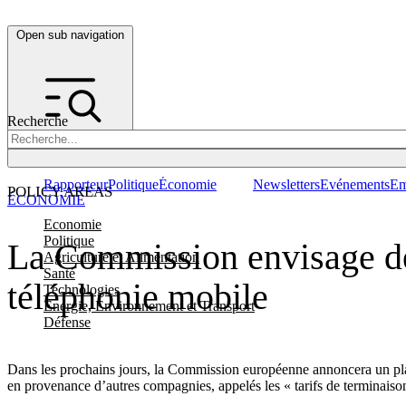
Open sub navigation
Recherche
Rapporteur
Politique
Économie
Newsletters
Evénements
Em
POLICY AREAS
ÉCONOMIE
Economie
Politique
La Commission envisage de 
Agriculture et Alimentation
Santé
téléphonie mobile
Technologies
Energie, Environnement et Transport
Défense
Dans les prochains jours, la Commission européenne annoncera un plan 
en provenance d’autres compagnies, appelés les « tarifs de terminaison 