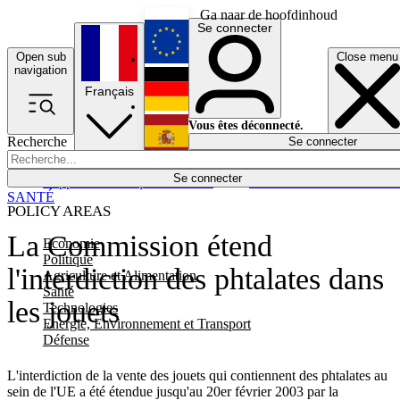
Ga naar de hoofdinhoud
Se connecter
Open sub
Close menu
English
navigation
Français
Deutsch
Vous êtes déconnecté.
Recherche
Se connecter
Español
Lumières éteintes
Se connecter
Rapporteur
Politique
Économie
Newsletters
Evénements
Em
SANTÉ
POLICY AREAS
La Commission étend
Economie
Politique
l'interdiction des phtalates dans
Agriculture et Alimentation
Santé
les jouets
Technologies
Energie, Environnement et Transport
Défense
L'interdiction de la vente des jouets qui contiennent des phtalates au
sein de l'UE a été étendue jusqu'au 20er février 2003 par la