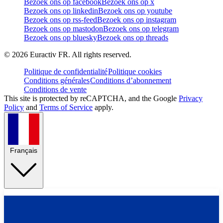
Bezoek ons op facebook
Bezoek ons op x
Bezoek ons op linkedin
Bezoek ons op youtube
Bezoek ons op rss-feed
Bezoek ons op instagram
Bezoek ons op mastodon
Bezoek ons op telegram
Bezoek ons op bluesky
Bezoek ons op threads
©
2026
Euractiv FR. All rights reserved.
Politique de confidentialité
Politique cookies
Conditions générales
Conditions d’abonnement
Conditions de vente
This site is protected by reCAPTCHA, and the Google
Privacy
Policy
and
Terms of Service
apply.
Français