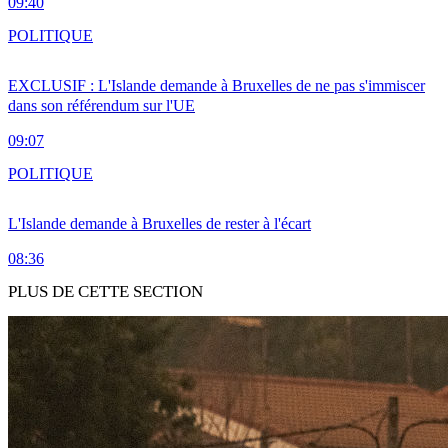
09:40
POLITIQUE
EXCLUSIF : L'Islande demande à Bruxelles de ne pas s'immiscer
dans son référendum sur l'UE
09:07
POLITIQUE
L'Islande demande à Bruxelles de rester à l'écart
08:36
PLUS DE CETTE SECTION