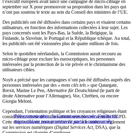
l’exécutif européen avait lancé une campagne de micro-ciblage en
septembre sur X pour promouvoir sa proposition dans les pays qui
n’ont pas soutenu le texte au sein du Conseil des ministres de l’UE.
Des publicités ont été diffusées dans certains pays et visaient certains
utilisateurs, en fonction des informations collectées à leur sujet. Les
pays concernés sont les Pays-Bas, la Suède, la Belgique, la
Finlande, la Slovénie, le Portugal et la République tchèque. Au total,
les publicités ont été visionnées plus de quatre millions de fois.
Selon le quotidien néerlandais, la Commission aurait recouru au
micro-ciblage pour exclure les eurosceptiques, les personnes
intéressées par la protection de la vie privée et le christianisme des
utilisateurs cibles.
Noyb a précisé que les campagnes n’ont pas été diffusées auprès des
personnes intéressées par des
« mots clés tels »
que Qatargate,
Brexit, Marine Le Pen,
Alternative für Deutschland
(le parti de
droite Alternative pour l’Allemagne),
Vox
, Chrétien, ou encore
Giorgia Meloni.
Cependant, l’orientation politique et les croyances religieuses étant
Pédopornographie : la Commission accusée d’utiliser le
considérées comme des informations sensibles en vertu du RGPD.
micro-ciblage pour promouvoir une loi controversée
Cette disposition est encore renforcée par la le nouveau règlement
sur les services numériques (
Digital Services Act,
DSA), que la
Commission est chargée d’appliquer.