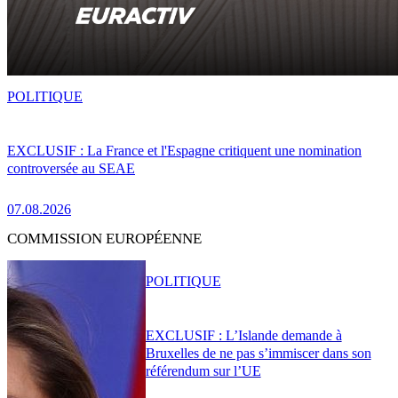
POLITIQUE
EXCLUSIF : La France et l'Espagne critiquent une nomination
controversée au SEAE
07.08.2026
COMMISSION EUROPÉENNE
POLITIQUE
EXCLUSIF : L’Islande demande à
Bruxelles de ne pas s’immiscer dans son
référendum sur l’UE