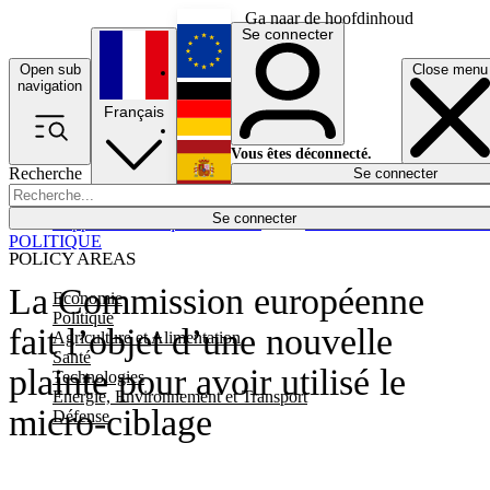
Ga naar de hoofdinhoud
Se connecter
Open sub
Close menu
English
navigation
Français
Deutsch
Vous êtes déconnecté.
Recherche
Se connecter
Español
Lumières éteintes
Se connecter
Rapporteur
Politique
Économie
Newsletters
Evénements
Em
POLITIQUE
POLICY AREAS
La Commission européenne
Economie
Politique
fait l’objet d’une nouvelle
Agriculture et Alimentation
Santé
plainte pour avoir utilisé le
Technologies
Energie, Environnement et Transport
micro-ciblage
Défense