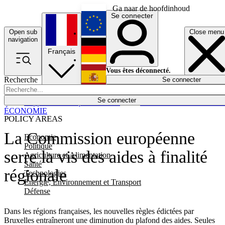
Ga naar de hoofdinhoud
Se connecter
Open sub
Close menu
English
navigation
Français
Deutsch
Vous êtes déconnecté.
Recherche
Se connecter
Español
Lumières éteintes
Se connecter
Rapporteur
Politique
Économie
Newsletters
Evénements
Em
ÉCONOMIE
POLICY AREAS
La Commission européenne
Economie
Politique
serre la vis des aides à finalité
Agriculture et Alimentation
Santé
régionale
Technologies
Energie, Environnement et Transport
Défense
Dans les régions françaises, les nouvelles règles édictées par
Bruxelles entraîneront une diminution du plafond des aides. Seules