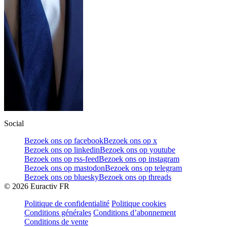
Social
Bezoek ons op facebook
Bezoek ons op x
Bezoek ons op linkedin
Bezoek ons op youtube
Bezoek ons op rss-feed
Bezoek ons op instagram
Bezoek ons op mastodon
Bezoek ons op telegram
Bezoek ons op bluesky
Bezoek ons op threads
©
2026
Euractiv FR
Politique de confidentialité
Politique cookies
Conditions générales
Conditions d’abonnement
Conditions de vente