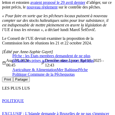
letton et estonien
avaient proposé le 29 avril dernier
d’alléger, sur ce
point précis, le
nouveau règlement
sur le contrôle des pêches.
« Pour faire en sorte que les pêcheurs locaux puissent à nouveau
compter sur des stocks halieutiques sains pour leur subsistance, il
est indispensable de mettre pleinement en œuvre la législation de
l’UE à tous les niveaux »
, a déclaré lundi Maroš Šefčovič.
Le Conseil de l’UE devrait examiner la proposition de la
Commission lors de réunions les 21 et 22 octobre 2024.
[Édité par Anne-Sophie Gayet]
Pêche : les États membres demandent de ne plus
Aug 28, 2024 -
déclarer les prises accessoires dans la mer Baltique
Dernière mise à jour: Apr 10, 2025 -
06:45
12:43
Agriculture & Alimentation
Mer Baltique
Pêche
Politique Commune de la Pêche
quotas
Print
Partager
LES PLUS LUS
POLITIQUE
EXCLUSIF : L'Islande demande à Bruxelles de ne pas s'immiscer