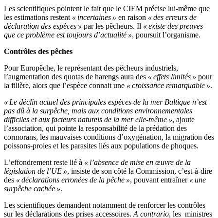
Les scientifiques pointent le fait que le CIEM précise lui-même que
les estimations restent
« incertaines »
en raison
« des erreurs de
déclaration des espèces »
par les pêcheurs. Il
« existe des preuves
que ce problème est toujours d’actualité »
, poursuit l’organisme.
Contrôles des pêches
Pour Europêche, le représentant des pêcheurs industriels,
l’augmentation des quotas de harengs aura des
« effets limités »
pour
la filière, alors que l’espèce connait une
« croissance remarquable »
.
« Le déclin actuel des principales espèces de la mer Baltique n’est
pas dû à la surpêche, mais aux conditions environnementales
difficiles et aux facteurs naturels de la mer elle-même »
, ajoute
l’association, qui pointe la responsabilité de la prédation des
cormorans, les mauvaises conditions d’oxygénation, la migration des
poissons-proies et les parasites liés aux populations de phoques.
L’effondrement reste lié à
« l’absence de mise en œuvre de la
législation de l’UE »
, insiste de son côté la Commission, c’est-à-dire
des
« déclarations erronées de la pêche »
, pouvant entraîner
« une
surpêche cachée »
.
Les scientifiques demandent notamment de renforcer les contrôles
sur les déclarations des prises accessoires.
A contrario
, les ministres