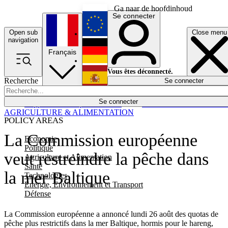
Ga naar de hoofdinhoud
Se connecter
Open sub
Close menu
English
navigation
Français
Deutsch
Vous êtes déconnecté.
Recherche
Se connecter
Español
Lumières éteintes
Se connecter
Rapporteur
Politique
Économie
Newsletters
Evénements
Em
AGRICULTURE & ALIMENTATION
POLICY AREAS
La Commission européenne
Economie
Politique
veut restreindre la pêche dans
Agriculture et Alimentation
Santé
la mer Baltique
Technologies
Energie, Environnement et Transport
Défense
La Commission européenne a annoncé lundi 26 août des quotas de
pêche plus restrictifs dans la mer Baltique, hormis pour le hareng,