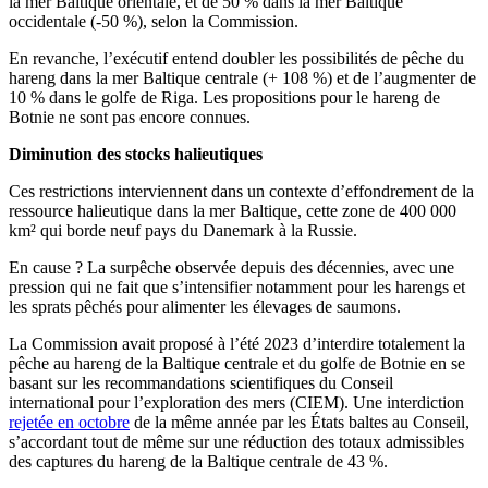
la mer Baltique orientale, et de 50 % dans la mer Baltique
occidentale (-50 %), selon la Commission.
En revanche, l’exécutif entend doubler les possibilités de pêche du
hareng dans la mer Baltique centrale (+ 108 %) et de l’augmenter de
10 % dans le golfe de Riga. Les propositions pour le hareng de
Botnie ne sont pas encore connues.
Diminution des stocks halieutiques
Ces restrictions interviennent dans un contexte d’effondrement de la
ressource halieutique dans la mer Baltique, cette zone de 400 000
km² qui borde neuf pays du Danemark à la Russie.
En cause ? La surpêche observée depuis des décennies, avec une
pression qui ne fait que s’intensifier notamment pour les harengs et
les sprats pêchés pour alimenter les élevages de saumons.
La Commission avait proposé à l’été 2023 d’interdire totalement la
pêche au hareng de la Baltique centrale et du golfe de Botnie en se
basant sur les recommandations scientifiques du Conseil
international pour l’exploration des mers (CIEM). Une interdiction
rejetée en octobre
de la même année par les États baltes au Conseil,
s’accordant tout de même sur une réduction des totaux admissibles
des captures du hareng de la Baltique centrale de 43 %.