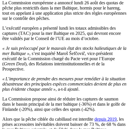
La Commission européenne a annoncé lundi 26 août des quotas de
pêche plus restrictifs dans la mer Baltique, hormis pour le hareng,
tout en appelant à une application plus stricte des règles européennes
sur le contrôle des pêches.
L’exécutif européen a présenté lundi les
totaux admissibles des
captures (TAC) pour la mer Baltique en 2025, qui devront encore
être validés par le Conseil de l’UE au mois d’octobre.
« Je suis préoccupé par le mauvais état des stocks halieutiques de la
mer Baltique »
, s’est inquiété Maroš Šefčovič, vice-président
exécutif de la Commission chargé du Pacte vert pour l’Europe
(
Green Deal
), des Relations interinstitutionnelles et de la
Prospective.
« L’importance de prendre des mesures pour remédier à la situation
désastreuse des principales espèces commerciales devient de plus en
plus évidente chaque année »
, a-t-il ajouté.
La Commission propose ainsi de réduire les captures de saumon
dans le bassin principal de la mer baltique (-36%) et dans le golfe de
Finlande (-20%), ainsi que celles des sprats (-42%).
Alors que la pêche ciblée du cabillaud est interdite
depuis 2019
, les
prises accessoires inévitables doivent baisser de 73 %, de 68 % dans