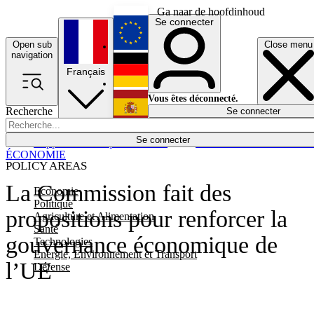
Ga naar de hoofdinhoud
Se connecter
Open sub
Close menu
English
navigation
Français
Deutsch
Vous êtes déconnecté.
Recherche
Se connecter
Español
Lumières éteintes
Se connecter
Rapporteur
Politique
Économie
Newsletters
Evénements
Em
ÉCONOMIE
POLICY AREAS
La Commission fait des
Economie
Politique
propositions pour renforcer la
Agriculture et Alimentation
Santé
gouvernance économique de
Technologies
Energie, Environnement et Transport
l’UE
Défense