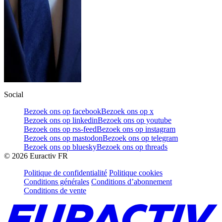
Social
Bezoek ons op facebook
Bezoek ons op x
Bezoek ons op linkedin
Bezoek ons op youtube
Bezoek ons op rss-feed
Bezoek ons op instagram
Bezoek ons op mastodon
Bezoek ons op telegram
Bezoek ons op bluesky
Bezoek ons op threads
©
2026
Euractiv FR
Politique de confidentialité
Politique cookies
Conditions générales
Conditions d’abonnement
Conditions de vente