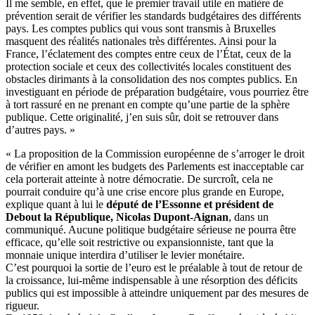
Il me semble, en effet, que le premier travail utile en matière de
prévention serait de vérifier les standards budgétaires des différents
pays. Les comptes publics qui vous sont transmis à Bruxelles
masquent des réalités nationales très différentes. Ainsi pour la
France, l’éclatement des comptes entre ceux de l’État, ceux de la
protection sociale et ceux des collectivités locales constituent des
obstacles dirimants à la consolidation des nos comptes publics. En
investiguant en période de préparation budgétaire, vous pourriez être
à tort rassuré en ne prenant en compte qu’une partie de la sphère
publique. Cette originalité, j’en suis sûr, doit se retrouver dans
d’autres pays. »
« La proposition de la Commission européenne de s’arroger le droit
de vérifier en amont les budgets des Parlements est inacceptable car
cela porterait atteinte à notre démocratie. De surcroît, cela ne
pourrait conduire qu’à une crise encore plus grande en Europe,
explique quant à lui le
député de l’Essonne et président de
Debout la République, Nicolas Dupont-Aignan
, dans un
communiqué. Aucune politique budgétaire sérieuse ne pourra être
efficace, qu’elle soit restrictive ou expansionniste, tant que la
monnaie unique interdira d’utiliser le levier monétaire.
C’est pourquoi la sortie de l’euro est le préalable à tout de retour de
la croissance, lui-même indispensable à une résorption des déficits
publics qui est impossible à atteindre uniquement par des mesures de
rigueur.