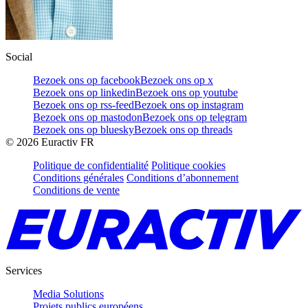
Social
Bezoek ons op facebook
Bezoek ons op x
Bezoek ons op linkedin
Bezoek ons op youtube
Bezoek ons op rss-feed
Bezoek ons op instagram
Bezoek ons op mastodon
Bezoek ons op telegram
Bezoek ons op bluesky
Bezoek ons op threads
©
2026
Euractiv FR
Politique de confidentialité
Politique cookies
Conditions générales
Conditions d’abonnement
Conditions de vente
Services
Media Solutions
Projets publics européens