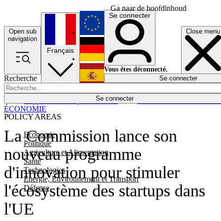
Ga naar de hoofdinhoud
Se connecter
Open sub
Close menu
English
navigation
Français
Deutsch
Vous êtes déconnecté.
Recherche
Se connecter
Español
Lumières éteintes
Se connecter
Rapporteur
Politique
Économie
Newsletters
Evénements
Em
ÉCONOMIE
POLICY AREAS
La Commission lance son
Economie
Politique
nouveau programme
Agriculture et Alimentation
Santé
d'innovation pour stimuler
Technologies
Energie, Environnement et Transport
l'écosystème des startups dans
Défense
l'UE