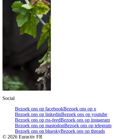
Social
Bezoek ons op facebook
Bezoek ons op x
Bezoek ons op linkedin
Bezoek ons op youtube
Bezoek ons op rss-feed
Bezoek ons op instagram
Bezoek ons op mastodon
Bezoek ons op telegram
Bezoek ons op bluesky
Bezoek ons op threads
©
2026
Euractiv FR