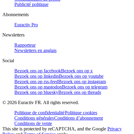
Publicité politique
Abonnements
Euractiv Pro
Newsletters
Rapporteur
Newsletters en anglais
Social
Bezoek ons op facebook
Bezoek ons op x
Bezoek ons op linkedin
Bezoek ons op youtube
Bezoek ons op rss-feed
Bezoek ons op instagram
Bezoek ons op mastodon
Bezoek ons op telegram
Bezoek ons op bluesky
Bezoek ons op threads
©
2026
Euractiv FR. All rights reserved.
Politique de confidentialité
Politique cookies
Conditions générales
Conditions d’abonnement
Conditions de vente
This site is protected by reCAPTCHA, and the Google
Privacy