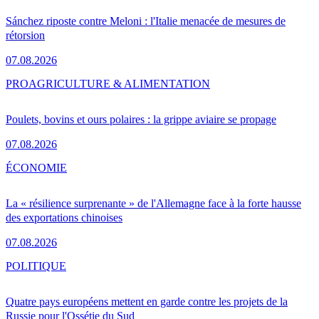
Sánchez riposte contre Meloni : l'Italie menacée de mesures de
rétorsion
07.08.2026
PRO
AGRICULTURE & ALIMENTATION
Poulets, bovins et ours polaires : la grippe aviaire se propage
07.08.2026
ÉCONOMIE
La « résilience surprenante » de l'Allemagne face à la forte hausse
des exportations chinoises
07.08.2026
POLITIQUE
Quatre pays européens mettent en garde contre les projets de la
Russie pour l'Ossétie du Sud