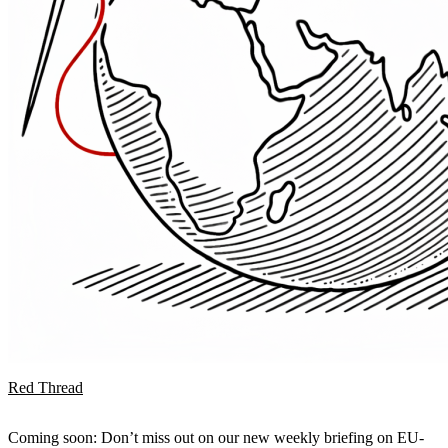
Red Thread
Coming soon: Don’t miss out on our new weekly briefing on EU-