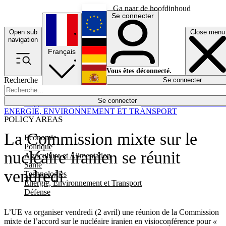
Ga naar de hoofdinhoud
Se connecter
Open sub
Close menu
English
navigation
Français
Deutsch
Vous êtes déconnecté.
Recherche
Se connecter
Español
Lumières éteintes
Se connecter
Rapporteur
Politique
Économie
Newsletters
Evénements
Em
ENERGIE, ENVIRONNEMENT ET TRANSPORT
POLICY AREAS
La Commission mixte sur le
Economie
Politique
nucléaire iranien se réunit
Agriculture et Alimentation
Santé
vendredi
Technologies
Energie, Environnement et Transport
Défense
L’UE va organiser vendredi (2 avril) une réunion de la Commission
mixte de l’accord sur le nucléaire iranien en visioconférence pour
«