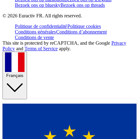
Bezoek ons op bluesky
Bezoek ons op threads
©
2026
Euractiv FR. All rights reserved.
Politique de confidentialité
Politique cookies
Conditions générales
Conditions d’abonnement
Conditions de vente
This site is protected by reCAPTCHA, and the Google
Privacy
Policy
and
Terms of Service
apply.
Français