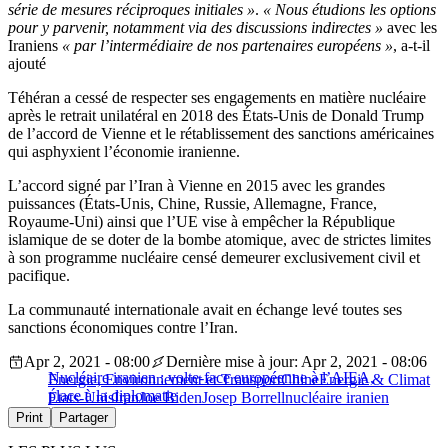
série de mesures réciproques initiales »
.
« Nous étudions les options
pour y parvenir, notamment via des discussions indirectes »
avec les
Iraniens
« par l’intermédiaire de nos partenaires européens »
, a-t-il
ajouté
Téhéran a cessé de respecter ses engagements en matière nucléaire
après le retrait unilatéral en 2018 des États-Unis de Donald Trump
de l’accord de Vienne et le rétablissement des sanctions américaines
qui asphyxient l’économie iranienne.
L’accord signé par l’Iran à Vienne en 2015 avec les grandes
puissances (États-Unis, Chine, Russie, Allemagne, France,
Royaume-Uni) ainsi que l’UE vise à empêcher la République
islamique de se doter de la bombe atomique, avec de strictes limites
à son programme nucléaire censé demeurer exclusivement civil et
pacifique.
La communauté internationale avait en échange levé toutes ses
sanctions économiques contre l’Iran.
Apr 2, 2021 - 08:00
Dernière mise à jour: Apr 2, 2021 - 08:06
Nucléaire iranien : volte-face européenne à l’AIEA,
Energie, Environnement et Transport
Chine
Energie & Climat
place à la diplomatie
États-Unis
Iran
Joe Biden
Josep Borrell
nucléaire iranien
Print
Partager