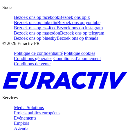
Social
Bezoek ons op facebook
Bezoek ons op x
Bezoek ons op linkedin
Bezoek ons op youtube
Bezoek ons op rss-feed
Bezoek ons op instagram
Bezoek ons op mastodon
Bezoek ons op telegram
Bezoek ons op bluesky
Bezoek ons op threads
©
2026
Euractiv FR
Politique de confidentialité
Politique cookies
Conditions générales
Conditions d’abonnement
Conditions de vente
Services
Media Solutions
Projets publics européens
Evénements
Emplois
Agenda