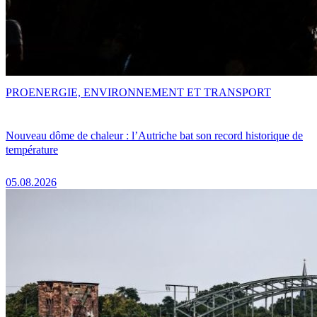
PRO
ENERGIE, ENVIRONNEMENT ET TRANSPORT
Nouveau dôme de chaleur : l’Autriche bat son record historique de
température
05.08.2026