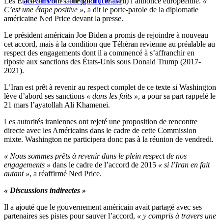
Les États-Unis ont salué jeudi (1er avril) l’annonce européenne.
activement » l’énergie nucléaire
«
C’est une étape positive »
, a dit le porte-parole de la diplomatie
américaine Ned Price devant la presse.
Le président américain Joe Biden a promis de rejoindre à nouveau
cet accord, mais à la condition que Téhéran revienne au préalable au
respect des engagements dont il a commencé à s’affranchir en
riposte aux sanctions des États-Unis sous Donald Trump (2017-
2021).
L’Iran est prêt à revenir au respect complet de ce texte si Washington
lève d’abord ses sanctions
« dans les faits »
, a pour sa part rappelé le
21 mars l’ayatollah Ali Khamenei.
Les autorités iraniennes ont rejeté une proposition de rencontre
directe avec les Américains dans le cadre de cette Commission
mixte. Washington ne participera donc pas à la réunion de vendredi.
« Nous sommes prêts à revenir dans le plein respect de nos
engagements »
dans le cadre de l’accord de 2015
« si l’Iran en fait
autant »
, a réaffirmé Ned Price.
« Discussions indirectes »
Il a ajouté que le gouvernement américain avait partagé avec ses
partenaires ses pistes pour sauver l’accord,
« y compris à travers une