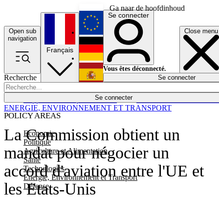
Ga naar de hoofdinhoud
Se connecter
Open sub
Close menu
English
navigation
Français
Deutsch
Vous êtes déconnecté.
Recherche
Se connecter
Español
Lumières éteintes
Se connecter
Rapporteur
Politique
Économie
Newsletters
Evénements
Em
ENERGIE, ENVIRONNEMENT ET TRANSPORT
POLICY AREAS
La Commission obtient un
Economie
Politique
mandat pour négocier un
Agriculture et Alimentation
Santé
accord d'aviation entre l'UE et
Technologies
Energie, Environnement et Transport
les Etats-Unis
Défense