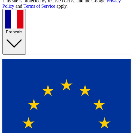
This site is protected by reCAPTCHA, and the Google
Privacy
Policy
and
Terms of Service
apply.
Français