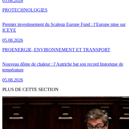
05.08.2026
PRO
TECHNOLOGIES
Premier investissement du Scaleup Europe Fund : l’Europe mise sur
ICEYE
05.08.2026
PRO
ENERGIE, ENVIRONNEMENT ET TRANSPORT
Nouveau dôme de chaleur : l’Autriche bat son record historique de
température
05.08.2026
PLUS DE CETTE SECTION