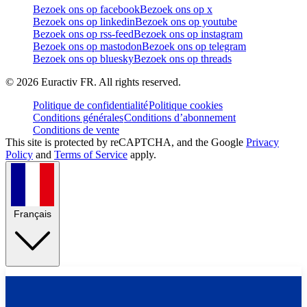
Bezoek ons op facebook
Bezoek ons op x
Bezoek ons op linkedin
Bezoek ons op youtube
Bezoek ons op rss-feed
Bezoek ons op instagram
Bezoek ons op mastodon
Bezoek ons op telegram
Bezoek ons op bluesky
Bezoek ons op threads
©
2026
Euractiv FR. All rights reserved.
Politique de confidentialité
Politique cookies
Conditions générales
Conditions d’abonnement
Conditions de vente
This site is protected by reCAPTCHA, and the Google
Privacy
Policy
and
Terms of Service
apply.
Français