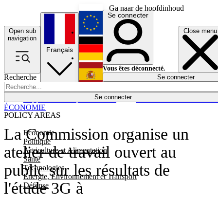
Ga naar de hoofdinhoud
Se connecter
Open sub
Close menu
English
navigation
Français
Deutsch
Vous êtes déconnecté.
Recherche
Se connecter
Español
Lumières éteintes
Se connecter
Rapporteur
Politique
Économie
Newsletters
Evénements
Em
ÉCONOMIE
POLICY AREAS
La Commission organise un
Economie
Politique
atelier de travail ouvert au
Agriculture et Alimentation
Santé
public sur les résultats de
Technologies
Energie, Environnement et Transport
l'étude 3G à
Défense