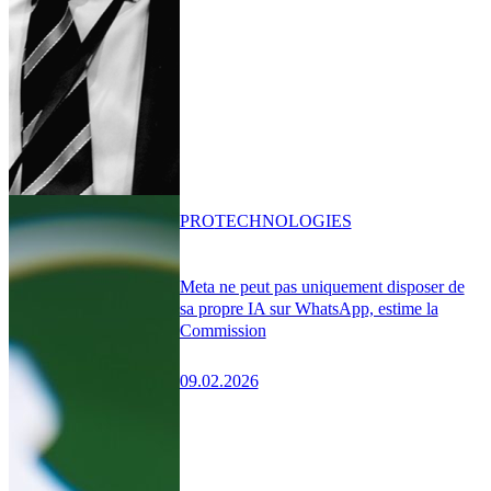
PRO
TECHNOLOGIES
Meta ne peut pas uniquement disposer de
sa propre IA sur WhatsApp, estime la
Commission
09.02.2026