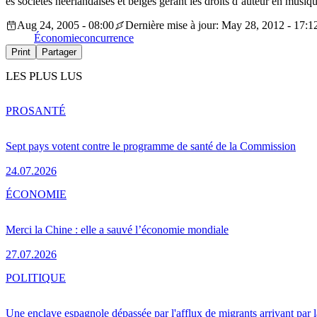
es sociétés néerlandaises et belges gérant les droits d’auteur en mus
Aug 24, 2005 - 08:00
Dernière mise à jour: May 28, 2012 - 17:1
Économie
concurrence
Print
Partager
LES PLUS LUS
PRO
SANTÉ
Sept pays votent contre le programme de santé de la Commission
24.07.2026
ÉCONOMIE
Merci la Chine : elle a sauvé l’économie mondiale
27.07.2026
POLITIQUE
Une enclave espagnole dépassée par l'afflux de migrants arrivant par 