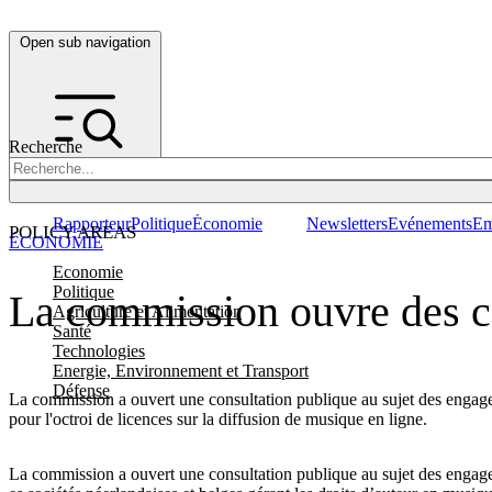
Open sub navigation
Recherche
Rapporteur
Politique
Économie
Newsletters
Evénements
Em
POLICY AREAS
ÉCONOMIE
Economie
Politique
La commission ouvre des co
Agriculture et Alimentation
Santé
Technologies
Energie, Environnement et Transport
Défense
La commission a ouvert une consultation publique au sujet des engage
pour l'octroi de licences sur la diffusion de musique en ligne.
La commission a ouvert une consultation publique au sujet des engage