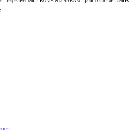
ique – respectivement la BUMA et la SABAM – pour l’octroi de licences s
2
la mer