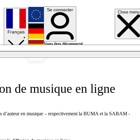
Se connecter
Close menu
English
Français
Deutsch
Vous êtes déconnecté.
Se connecter
Español
Lumières éteintes
ion de musique en ligne
droits d’auteur en musique – respectivement la BUMA et la SABAM -