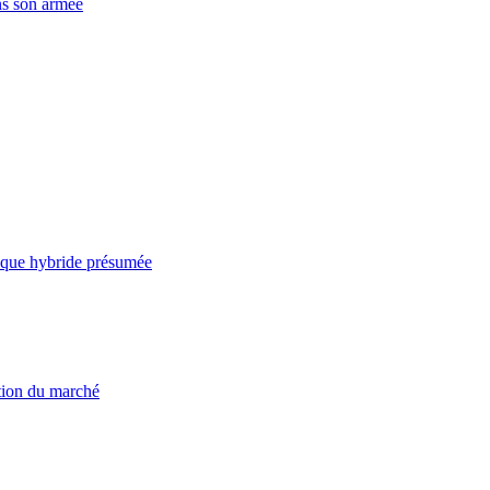
ns son armée
taque hybride présumée
ation du marché