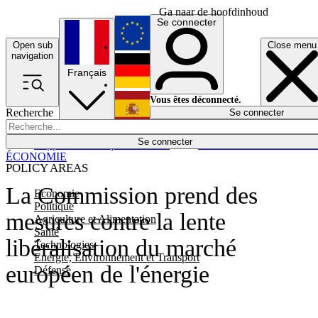
Ga naar de hoofdinhoud
Se connecter
Open sub
Close menu
English
navigation
Français
Deutsch
Vous êtes déconnecté.
Recherche
Se connecter
Español
Lumières éteintes
Se connecter
Rapporteur
Politique
Économie
Newsletters
Evénements
Em
ÉCONOMIE
POLICY AREAS
La Commission prend des
Economie
Politique
mesures contre la lente
Agriculture et Alimentation
Santé
libéralisation du marché
Technologies
Energie, Environnement et Transport
européen de l'énergie
Défense