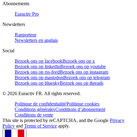
Abonnements
Euractiv Pro
Newsletters
Rapporteur
Newsletters en anglais
Social
Bezoek ons op facebook
Bezoek ons op x
Bezoek ons op linkedin
Bezoek ons op youtube
Bezoek ons op rss-feed
Bezoek ons op instagram
Bezoek ons op mastodon
Bezoek ons op telegram
Bezoek ons op bluesky
Bezoek ons op threads
©
2026
Euractiv FR. All rights reserved.
Politique de confidentialité
Politique cookies
Conditions générales
Conditions d’abonnement
Conditions de vente
This site is protected by reCAPTCHA, and the Google
Privacy
Policy
and
Terms of Service
apply.