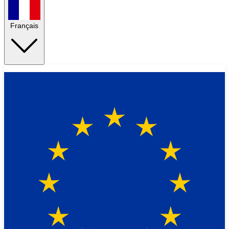
Français