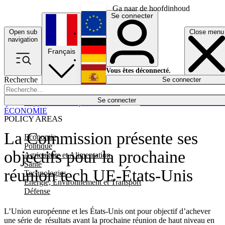
Ga naar de hoofdinhoud
Se connecter
Open sub
Close menu
English
navigation
Français
Deutsch
Vous êtes déconnecté.
Recherche
Se connecter
Español
Lumières éteintes
Se connecter
Rapporteur
Politique
Économie
Newsletters
Evénements
Em
ÉCONOMIE
POLICY AREAS
La Commission présente ses
Economie
Politique
objectifs pour la prochaine
Agriculture et Alimentation
Santé
réunion tech UE-États-Unis
Technologies
Energie, Environnement et Transport
Défense
L’Union européenne et les États-Unis ont pour objectif d’achever
une série de résultats avant la prochaine réunion de haut niveau en