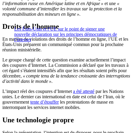
l’information russe en Amérique latine et en Afrique »
et une
«
volonté commune d’intensifier les travaux sur la protection et la
responsabilisation des mineurs en ligne »
.
Droits de l’homme
Les États-Unis et l’UE sur le point de signer une
nouvelle déclaration sur les principes démocratiques de
En matière de violations des droits de l’homme en ligne, l’UE et les
l’internet
États-Unis préparent un communiqué commun pour la prochaine
réunion ministérielle.
Le groupe chargé de cette question examine actuellement l’impact
des coupures d’Internet. La Commission a déclaré que les travaux à
cet égard s’étaient intensifiés afin que les résultats soient prêts pour
décembre,
« compte tenu de la tendance croissante des interruptions
d’activité dans le monde »
.
L’impact réel des coupures d’Internet
a été attesté
par les Nations
unies. Le dernier cas international en date est celui de l’Iran, où le
gouvernement
tente d’étouffer
les protestations de masse en
interrompant les services internet mobiles.
Une technologie propre
Selon la présentation, l’intention est de disposer, pour le prochain