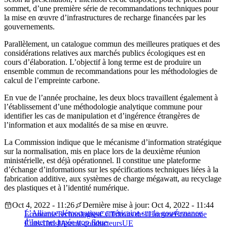
sommet, d’une première série de recommandations techniques pour
la mise en œuvre d’infrastructures de recharge financées par les
gouvernements.
Parallèlement, un catalogue commun des meilleures pratiques et des
considérations relatives aux marchés publics écologiques est en
cours d’élaboration. L’objectif à long terme est de produire un
ensemble commun de recommandations pour les méthodologies de
calcul de l’empreinte carbone.
En vue de l’année prochaine, les deux blocs travaillent également à
l’établissement d’une méthodologie analytique commune pour
identifier les cas de manipulation et d’ingérence étrangères de
l’information et aux modalités de sa mise en œuvre.
La Commission indique que le mécanisme d’information stratégique
sur la normalisation, mis en place lors de la deuxième réunion
ministérielle, est déjà opérationnel. Il constitue une plateforme
d’échange d’informations sur les spécifications techniques liées à la
fabrication additive, aux systèmes de charge mégawatt, au recyclage
des plastiques et à l’identité numérique.
Oct 4, 2022 - 11:26
Dernière mise à jour: Oct 4, 2022 - 11:44
L’Alliance démocratique américaine sur la gouvernance
Économie
Technologies
CCT
droits de l'Homme
Économie
d’Internet jugée trop floue
États-Unis
IA
semi-conducteurs
UE