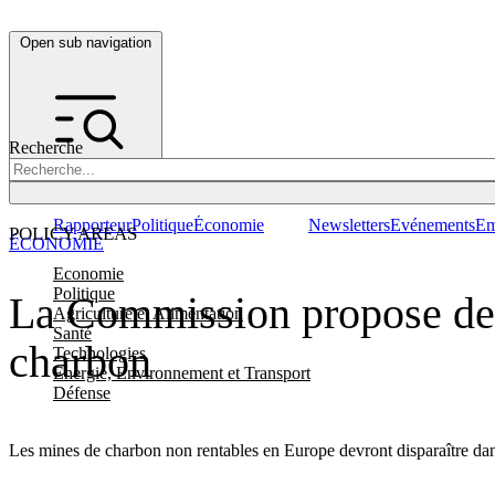
Open sub navigation
Recherche
Rapporteur
Politique
Économie
Newsletters
Evénements
Em
POLICY AREAS
ÉCONOMIE
Economie
Politique
La Commission propose de 
Agriculture et Alimentation
Santé
charbon
Technologies
Energie, Environnement et Transport
Défense
Les mines de charbon non rentables en Europe devront disparaître dans 