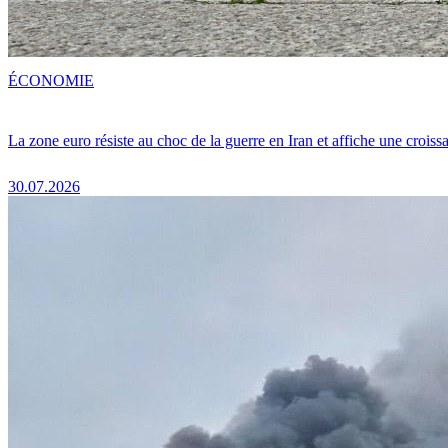
ÉCONOMIE
La zone euro résiste au choc de la guerre en Iran et affiche une crois
30.07.2026