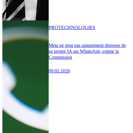
PRO
TECHNOLOGIES
Meta ne peut pas uniquement disposer de
sa propre IA sur WhatsApp, estime la
Commission
09.02.2026