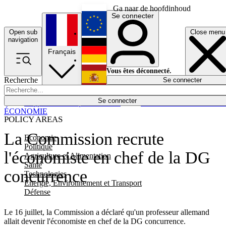
Ga naar de hoofdinhoud
Se connecter
Open sub
Close menu
English
navigation
Français
Deutsch
Vous êtes déconnecté.
Recherche
Se connecter
Español
Lumières éteintes
Se connecter
Rapporteur
Politique
Économie
Newsletters
Evénements
Em
ÉCONOMIE
POLICY AREAS
La Commission recrute
Economie
Politique
l'économiste en chef de la DG
Agriculture et Alimentation
Santé
concurrence
Technologies
Energie, Environnement et Transport
Défense
Le 16 juillet, la Commission a déclaré qu'un professeur allemand
allait devenir l'économiste en chef de la DG concurrence.