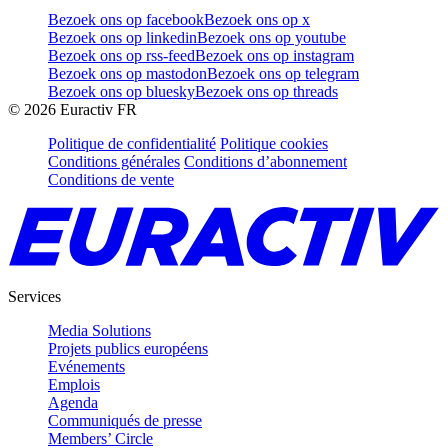
Bezoek ons op facebook
Bezoek ons op x
Bezoek ons op linkedin
Bezoek ons op youtube
Bezoek ons op rss-feed
Bezoek ons op instagram
Bezoek ons op mastodon
Bezoek ons op telegram
Bezoek ons op bluesky
Bezoek ons op threads
©
2026
Euractiv FR
Politique de confidentialité
Politique cookies
Conditions générales
Conditions d’abonnement
Conditions de vente
Services
Media Solutions
Projets publics européens
Evénements
Emplois
Agenda
Communiqués de presse
Members’ Circle