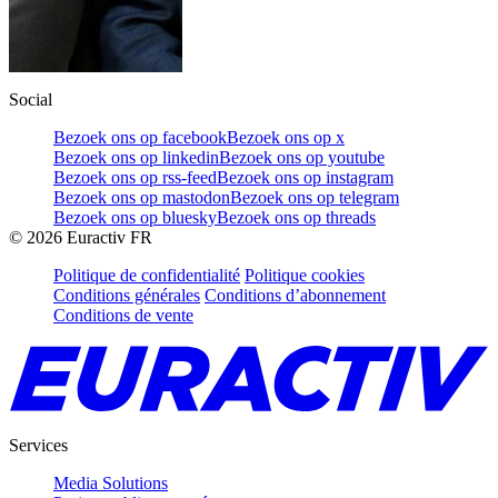
Social
Bezoek ons op facebook
Bezoek ons op x
Bezoek ons op linkedin
Bezoek ons op youtube
Bezoek ons op rss-feed
Bezoek ons op instagram
Bezoek ons op mastodon
Bezoek ons op telegram
Bezoek ons op bluesky
Bezoek ons op threads
©
2026
Euractiv FR
Politique de confidentialité
Politique cookies
Conditions générales
Conditions d’abonnement
Conditions de vente
Services
Media Solutions