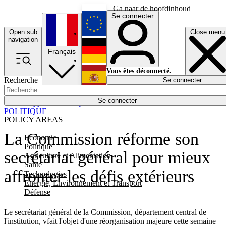
Ga naar de hoofdinhoud
Se connecter
Open sub
Close menu
English
navigation
Français
Deutsch
Vous êtes déconnecté.
Recherche
Se connecter
Español
Lumières éteintes
Se connecter
Rapporteur
Politique
Économie
Newsletters
Evénements
Em
POLITIQUE
POLICY AREAS
La Commission réforme son
Economie
Politique
secrétariat général pour mieux
Agriculture et Alimentation
Santé
affronter les défis extérieurs
Technologies
Energie, Environnement et Transport
Défense
Le secrétariat général de la Commission, département central de
l'institution, vfait l'objet d'une réorganisation majeure cette semaine