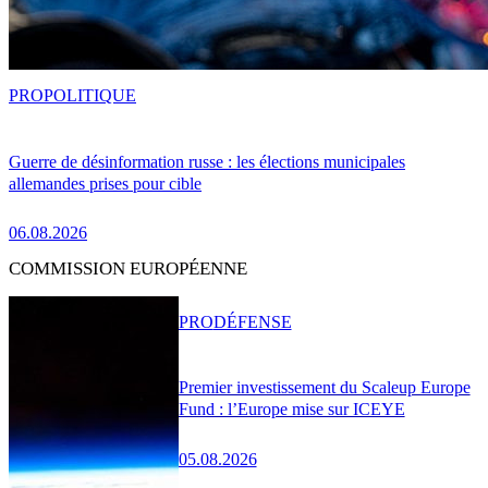
PRO
POLITIQUE
Guerre de désinformation russe : les élections municipales
allemandes prises pour cible
06.08.2026
COMMISSION EUROPÉENNE
PRO
DÉFENSE
Premier investissement du Scaleup Europe
Fund : l’Europe mise sur ICEYE
05.08.2026