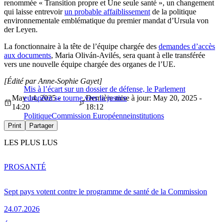
renommée « Transition propre et Une seule santé », un changement
qui laisse entrevoir
un probable affaiblissement
de la politique
environnementale emblématique du premier mandat d’Ursula von
der Leyen.
La fonctionnaire à la tête de l’équipe chargée des
demandes d’accès
aux documents
, Maria Oliván-Avilés, sera quant à elle transférée
vers une nouvelle équipe chargée des organes de l’UE.
[Édité par Anne-Sophie Gayet]
Mis à l’écart sur un dossier de défense, le Parlement
May 14, 2025 -
européen se tourne vers la justice
Dernière mise à jour: May 20, 2025 -
14:20
18:12
Politique
Commission Européenne
institutions
Print
Partager
LES PLUS LUS
PRO
SANTÉ
Sept pays votent contre le programme de santé de la Commission
24.07.2026